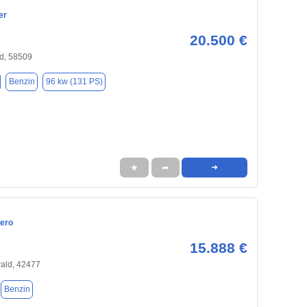
er
20.500 €
d, 58509
Benzin
96 kw (131 PS)
★
➦
➜
ero
15.888 €
ald, 42477
Benzin