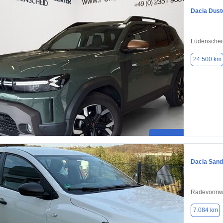
Dacia Dust
Lüdenschei
24.500 km
Dacia Sand
Radevormw
7.084 km