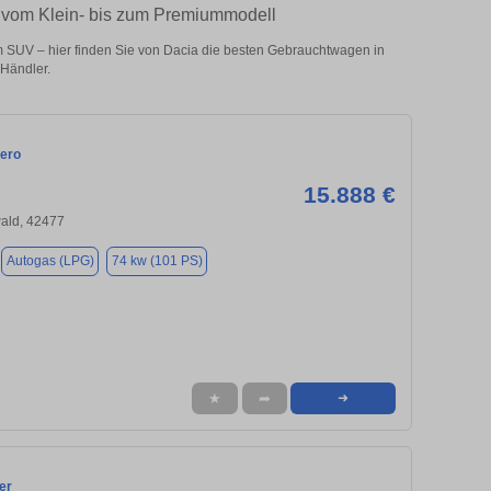
– vom Klein- bis zum Premiummodell
 SUV – hier finden Sie von Dacia die besten Gebrauchtwagen in
Händler.
ero
15.888 €
ald, 42477
Autogas (LPG)
74 kw (101 PS)
★
➦
➜
er