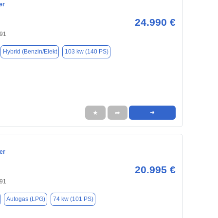
er
24.990 €
91
Hybrid (Benzin/Elekt
103 kw (140 PS)
★
➦
➜
er
20.995 €
91
Autogas (LPG)
74 kw (101 PS)