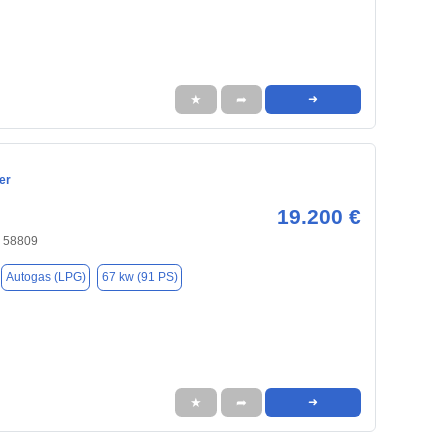
★
➦
➜
er
19.200 €
 58809
Autogas (LPG)
67 kw (91 PS)
★
➦
➜