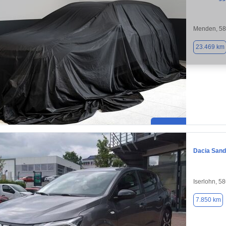
Menden, 5
23.469 km
Dacia Sand
Iserlohn, 5
7.850 km