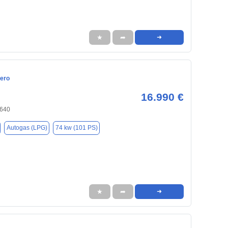
★
➦
➜
ero
16.990 €
8640
Autogas (LPG)
74 kw (101 PS)
★
➦
➜