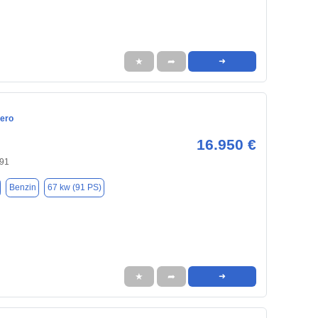
★
➦
➜
ero
16.950 €
91
Benzin
67 kw (91 PS)
★
➦
➜