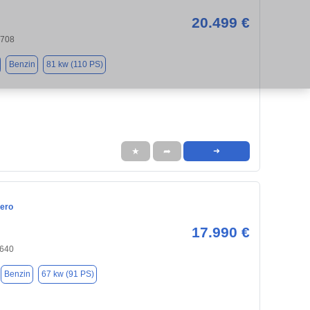
20.499 €
8708
Benzin
81 kw (110 PS)
★
➦
➜
ero
17.990 €
8640
Benzin
67 kw (91 PS)