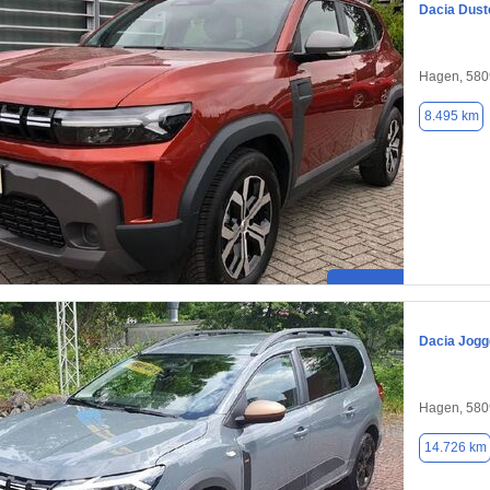
Dacia Dust
Hagen, 580
8.495 km
Dacia Jogg
Hagen, 580
14.726 km