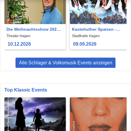
Die Weihnachtsshow 2026 -
Kastelruther Spatzen -
Guildo Horn
Tournee 2026
Theater Hagen
Stadthalle Hagen
10.12.2026
09.09.2026
Alle Schlager & Volksmusik Events anzeigen
Top Klassic Events