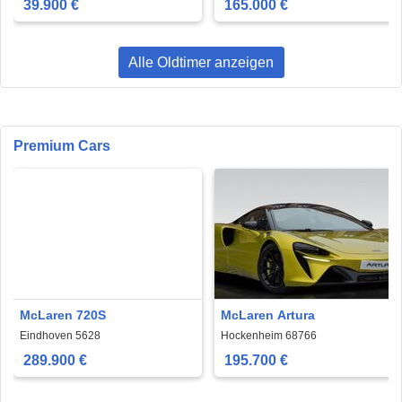
39.900 €
165.000 €
Alle Oldtimer anzeigen
Premium Cars
McLaren 720S
McLaren Artura
Eindhoven 5628
Hockenheim 68766
289.900 €
195.700 €