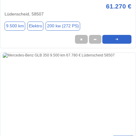
61.270 €
Lüdenscheid, 58507
9.500 km
Elektro
200 kw (272 PS)
★
➦
➜