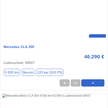
Mercedes CLA 200
46.290 €
Lüdenscheid, 58507
9.500 km
Benzin
120 kw (163 PS)
★
➦
➜