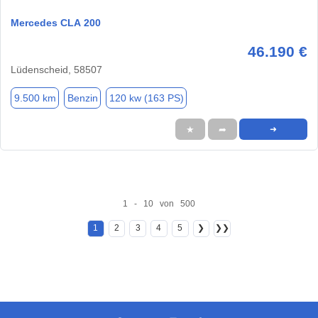
Mercedes CLA 200
46.190 €
Lüdenscheid, 58507
9.500 km
Benzin
120 kw (163 PS)
★
➦
➜
1 - 10 von 500
1
2
3
4
5
❯
❯❯