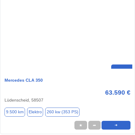
Mercedes CLA 350
63.590 €
Lüdenscheid, 58507
9.500 km
Elektro
260 kw (353 PS)
★
➦
➜