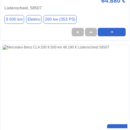
64.880 €
Lüdenscheid, 58507
9.500 km
Elektro
260 kw (353 PS)
★
➦
➜