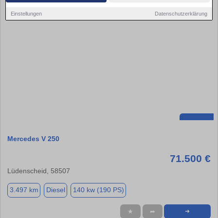
Einstellungen
Datenschutzerklärung
Mercedes V 250
71.500 €
Lüdenscheid, 58507
3.497 km
Diesel
140 kw (190 PS)
★
➦
➜