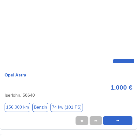
Opel Astra
1.000 €
Iserlohn, 58640
156.000 km
Benzin
74 kw (101 PS)
★
➦
➜