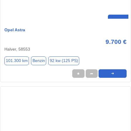
Opel Astra
9.700 €
Halver, 58553
101.300 km
Benzin
92 kw (125 PS)
★
➦
➜