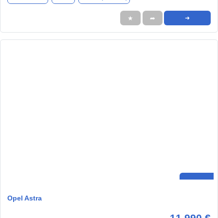
★
➦
➜
Opel Astra
11.990 €