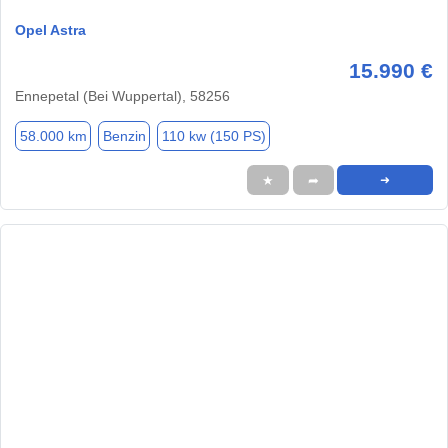
Opel Astra
15.990 €
Ennepetal (Bei Wuppertal), 58256
58.000 km
Benzin
110 kw (150 PS)
★
➦
➜