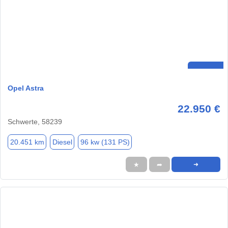
Opel Astra
22.950 €
Schwerte, 58239
20.451 km
Diesel
96 kw (131 PS)
★
➦
➜