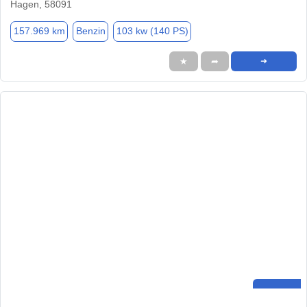
Hagen, 58091
157.969 km
Benzin
103 kw (140 PS)
★
➦
➜