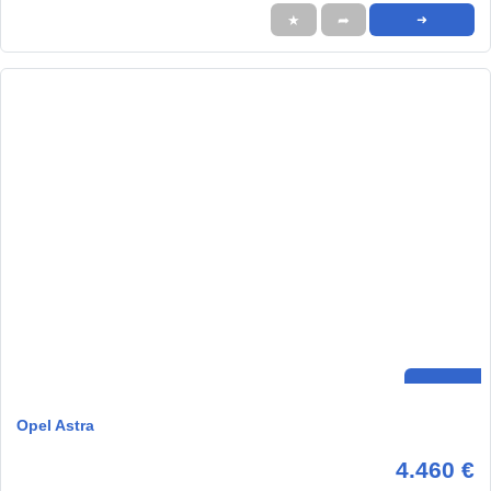
★
➦
➜
Opel Astra
4.460 €