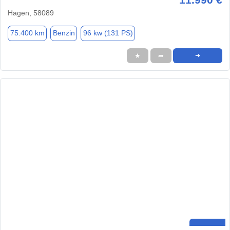
Hagen, 58089
75.400 km
Benzin
96 kw (131 PS)
★
➦
➜