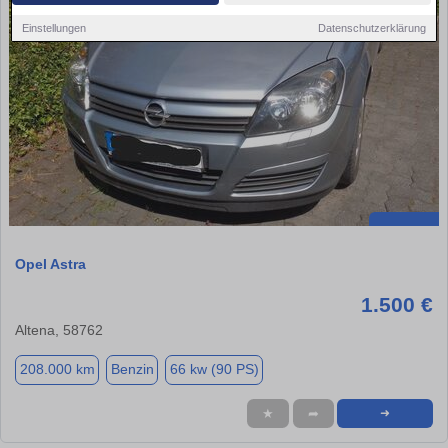
Einstellungen
Datenschutzerklärung
Opel Astra
1.500 €
Altena, 58762
208.000 km
Benzin
66 kw (90 PS)
★
➦
➜