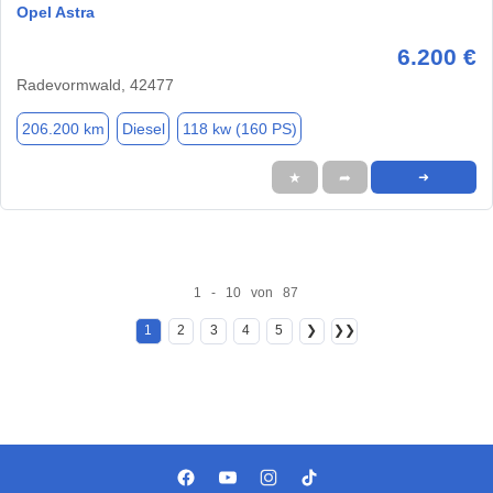
Opel Astra
6.200 €
Radevormwald, 42477
206.200 km
Diesel
118 kw (160 PS)
★
➦
➜
1 - 10 von 87
1
2
3
4
5
❯
❯❯