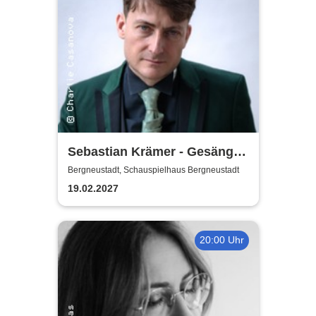
Sebastian Krämer - Gesänge
auf der Falltür
Bergneustadt, Schauspielhaus Bergneustadt
19.02.2027
20:00 Uhr