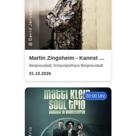
Martin Zingsheim - Kannst Du
Dir Nicht Ausdenken
Bergneustadt, Schauspielhaus Bergneustadt
01.10.2026
20:00 Uhr