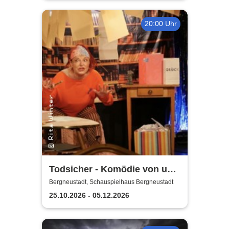
20:00 Uhr
Todsicher - Komödie von und
mit Rita Winter
Bergneustadt, Schauspielhaus Bergneustadt
25.10.2026 - 05.12.2026