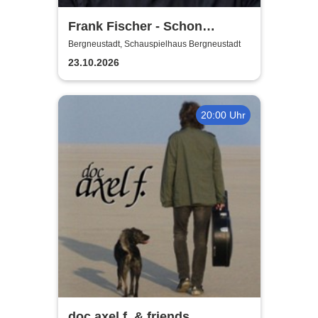
Frank Fischer - Schon
komisch!
Bergneustadt, Schauspielhaus Bergneustadt
23.10.2026
20:00 Uhr
doc axel f. & friends