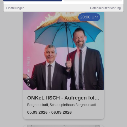
Einstellungen
Datenschutzerklärung
20:00 Uhr
ONKeL fISCH - Aufregen folgt
Sonnenschein!
Bergneustadt, Schauspielhaus Bergneustadt
05.09.2026 - 06.09.2026