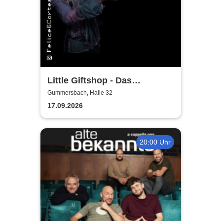
Little Giftshop - Das
zauberhafte Antiquariat der
Gummersbach, Halle 32
Geschichten
17.09.2026
20:00 Uhr