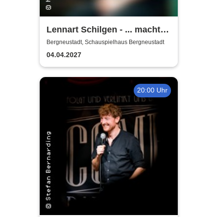
Lennart Schilgen - ... macht
nichts! Lieder vom Schleifen
Bergneustadt, Schauspielhaus Bergneustadt
und Schleifen lassen
04.04.2027
20:00 Uhr