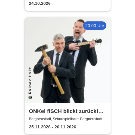
24.10.2026
20:00 Uhr
ONKel fISCH blickt zurück!
Der satirische
Bergneustadt, Schauspielhaus Bergneustadt
Jahresrückblick
25.11.2026 - 26.11.2026