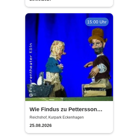
15:00 Uhr
Wie Findus zu Pettersson
kam - Open Air
Reichshof, Kurpark Eckenhagen
Figurentheater
25.08.2026