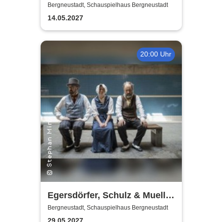
Offensive
Bergneustadt, Schauspielhaus Bergneustadt
14.05.2027
20:00 Uhr
Egersdörfer, Schulz & Mueller
- Carmen oder Worte, die das
Bergneustadt, Schauspielhaus Bergneustadt
Herz berühren
29.05.2027