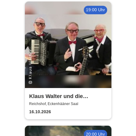
19:00 Uhr
Klaus Walter und die
Melodies: Vorwiegend heiter -
Reichshof, Eckenhääner Saal
Eine Hommage
16.10.2026
20:00 Uhr