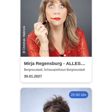
Mirja Regensburg - ALLES
WIRD GUT!
Bergneustadt, Schauspielhaus Bergneustadt
30.01.2027
20:00 Uhr