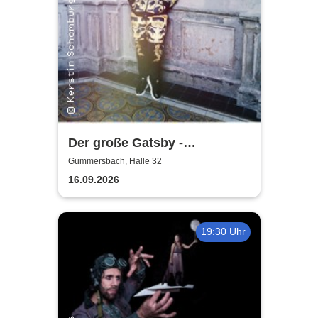
Der große Gatsby -
Rheinisches Landestheater
Gummersbach, Halle 32
Neuss
16.09.2026
19:30 Uhr