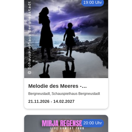
19:00 Uhr
Melodie des Meeres -
Schauspielhaus
Bergneustadt, Schauspielhaus Bergneustadt
Bergneustadt
21.11.2026 - 14.02.2027
20:00 Uhr