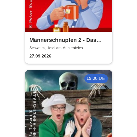
Männerschnupfen 2 - Das
Imperium schnupft zurück -
Schwelm, Hotel am Mühlenteich
Buchenau Comedy Dinner
27.09.2026
Tour
19:00 Uhr