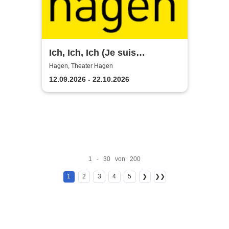
Ich, Ich, Ich (Je suis
narcissiste) - Theater Hagen
Hagen, Theater Hagen
12.09.2026 - 22.10.2026
1 - 30 von 200
1
2
3
4
5
❯
❯❯