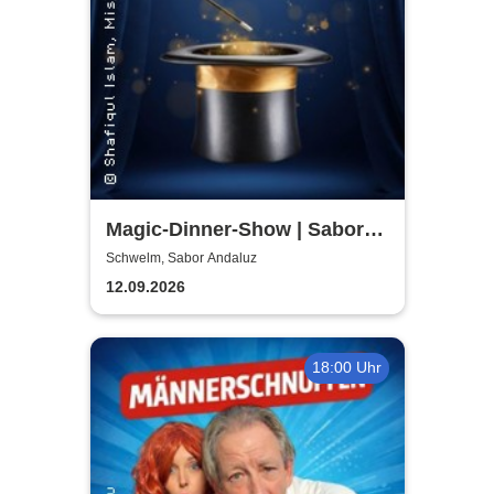
Magic-Dinner-Show | Sabor
Andaluz
Schwelm, Sabor Andaluz
12.09.2026
18:00 Uhr