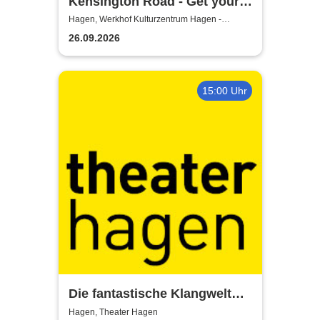
Kensington Road - Get your
kicks in 26
Hagen, Werkhof Kulturzentrum Hagen -
Hohenlimburg
26.09.2026
15:00 Uhr
Die fantastische Klangwelt
des Akkordeons - Theater
Hagen, Theater Hagen