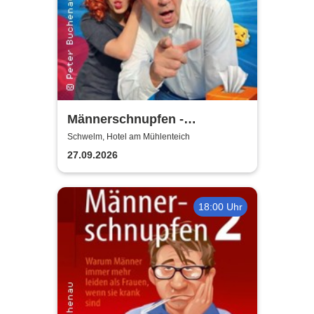
Männerschnupfen -
Buchenau Comedy Tour
Schwelm, Hotel am Mühlenteich
27.09.2026
18:00 Uhr