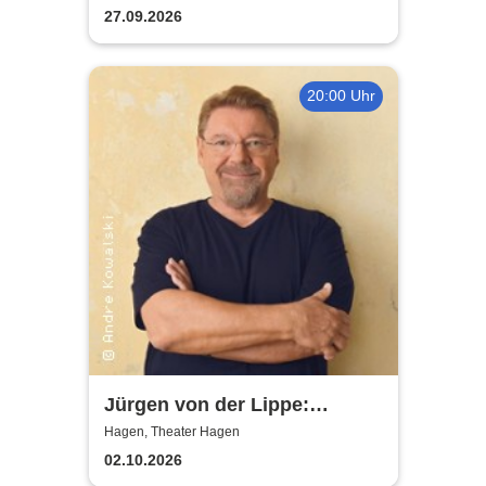
Hagen
27.09.2026
20:00 Uhr
Jürgen von der Lippe:
Sextextsextett - Comedy-
Hagen, Theater Hagen
Lesung
02.10.2026