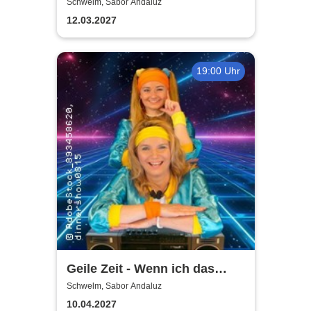
Magic Andi
Schwelm, Sabor Andaluz
12.03.2027
19:00 Uhr
Geile Zeit - Wenn ich das
gewusst hätte
Schwelm, Sabor Andaluz
10.04.2027