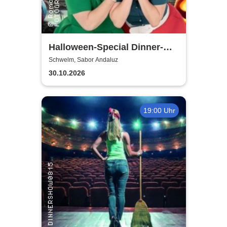
Halloween-Special Dinner-
Show | Ein Herz und eine
Schwelm, Sabor Andaluz
Tante
30.10.2026
19:00 Uhr