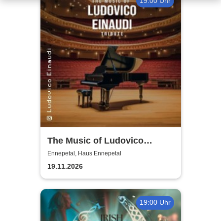
19:00 Uhr
The Music of Ludovico
Einaudi: Tribute-
Ennepetal, Haus Ennepetal
Klavierkonzert - Ludovico
19.11.2026
Einaudi Tribute bei
Kerzenschein
19:00 Uhr