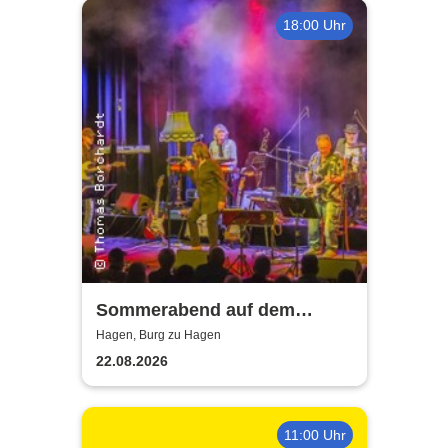
18:00 Uhr
Sommerabend auf dem
Burghof - mit der Band Hagen
Hagen, Burg zu Hagen
Allstars
22.08.2026
11:00 Uhr