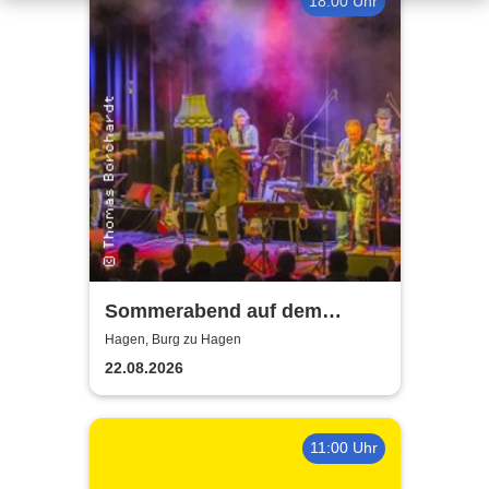
18:00 Uhr
Sommerabend auf dem
Burghof - mit der Band Hagen
Hagen, Burg zu Hagen
Allstars
22.08.2026
11:00 Uhr