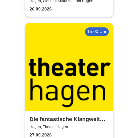
kicks in 26
Hagen, Werkhof Kulturzentrum Hagen -
Hohenlimburg
26.09.2026
15:00 Uhr
Die fantastische Klangwelt
des Akkordeons - Theater
Hagen, Theater Hagen
Hagen
27.09.2026