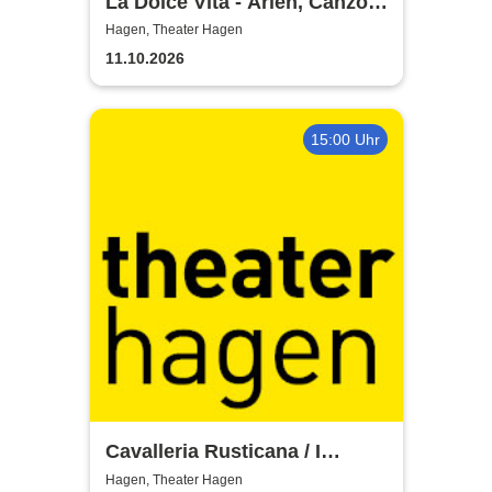
La Dolce Vita - Arien, Canzoni
und Italo-Pop
Hagen, Theater Hagen
11.10.2026
15:00 Uhr
Cavalleria Rusticana / I
Pagliacci - Theater Hagen
Hagen, Theater Hagen