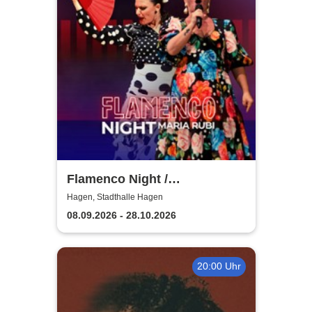
Flamenco Night /
Flamencomanía Tour 26/27 -
Hagen, Stadthalle Hagen
Deutschlands größte
08.09.2026 - 28.10.2026
Flamenco-Tournee
20:00 Uhr