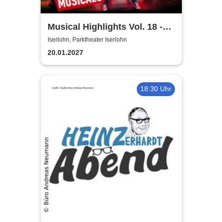
Musical Highlights Vol. 18 -
Das Beste aus Musical und
Iserlohn, Parktheater Iserlohn
Film
20.01.2027
18:30 Uhr