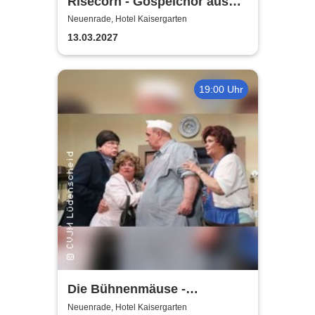
Risecorn - Gospelchor aus
Lüdenscheid
Neuenrade, Hotel Kaisergarten
13.03.2027
19:00 Uhr
Die Bühnenmäuse -
Laientheater CVJM
Neuenrade, Hotel Kaisergarten