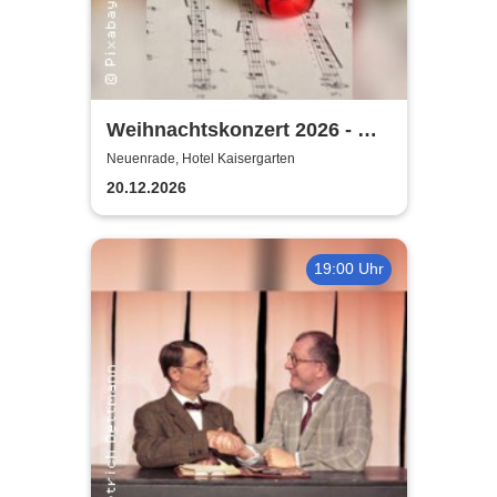
Weihnachtskonzert 2026 - mit
MV Affeln, MGV Liederkranz,
Neuenrade, Hotel Kaisergarten
Vokalart Menden
20.12.2026
19:00 Uhr