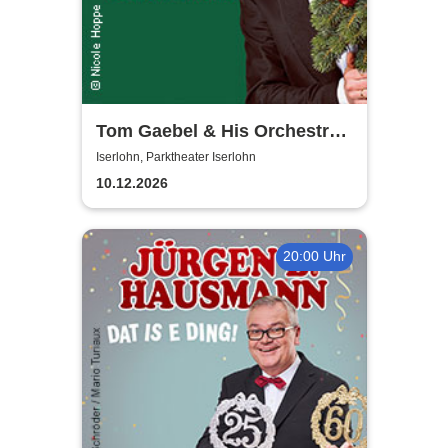
Tom Gaebel & His Orchestra -
A Swinging Christmas 2026
Iserlohn, Parktheater Iserlohn
10.12.2026
20:00 Uhr