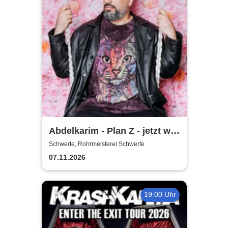
Abdelkarim - Plan Z - jetzt will
er´s wissen!
Schwerte, Rohrmeisterei Schwerte
07.11.2026
19:00 Uhr