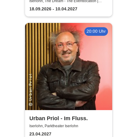
Testament à la Carte
Iserlohn, The Dream - The Eventlocation |
Iserlohn
18.09.2026 - 10.04.2027
20:00 Uhr
Urban Priol - Im Fluss.
Iserlohn, Parktheater Iserlohn
23.04.2027