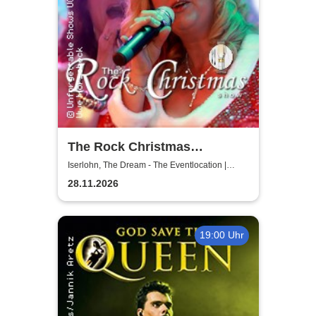
The Rock Christmas
Dinnershow - Unforgettable
Iserlohn, The Dream - The Eventlocation |
Iserlohn
Shows
28.11.2026
19:00 Uhr