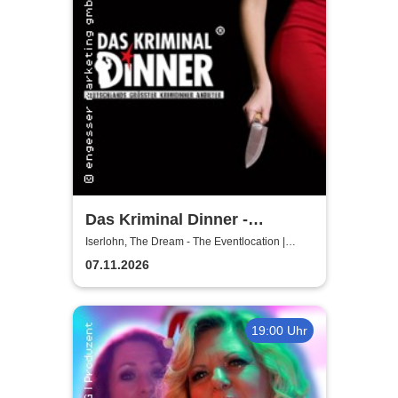
Das Kriminal Dinner -
Hauptkommissar Schröder
Iserlohn, The Dream - The Eventlocation |
Iserlohn
ermittelt
07.11.2026
19:00 Uhr