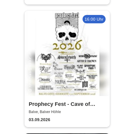
16:00 Uhr
Prophecy Fest - Cave of
Balve
Balve, Balver Höhle
03.09.2026