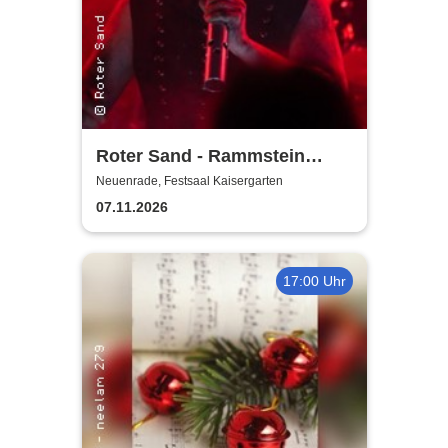
Roter Sand - Rammstein
Tribute - präsentiert vom
Neuenrade, Festsaal Kaisergarten
Kaisergarten Neuenrade
07.11.2026
17:00 Uhr