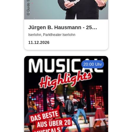
Jürgen B. Hausmann - 25
Jahre - Dat is e Ding!
Iserlohn, Parktheater Iserlohn
11.12.2026
20:00 Uhr