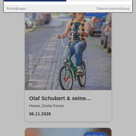
Einstellungen
Datenschutzerklärung
20:00 Uhr
Olaf Schubert & seine
Freunde - Jetzt oder now!
Hemer, Grohe Forum
06.11.2026