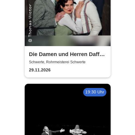
Die Damen und Herren Daffke
|Wie werde ich reich und
Schwerte, Rohrmeisterei Schwerte
glücklich?
29.11.2026
19:30 Uhr