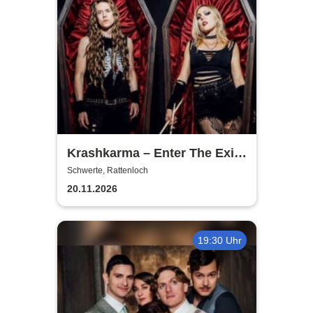
Krashkarma – Enter The Exit
Tour 2026
Schwerte, Rattenloch
20.11.2026
19:30 Uhr