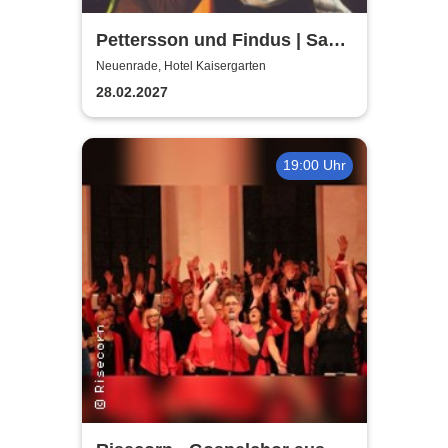
Pettersson und Findus | Saal
des Hotels Kaisergarten
Neuenrade, Hotel Kaisergarten
Neuenrade
28.02.2027
19:00 Uhr