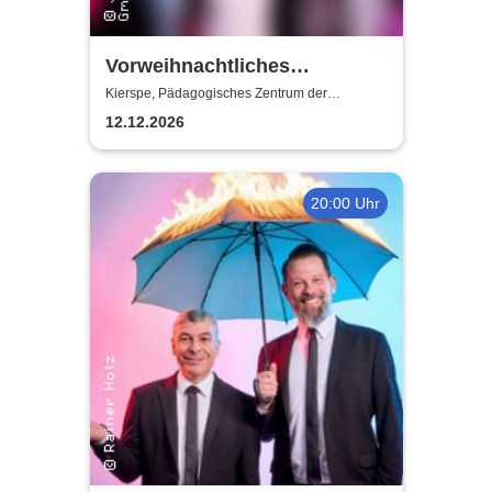
Vorweihnachtliches
„Rudelsingen“ -
Kierspe, Pädagogisches Zentrum der
Gesamtschule Kierspe
Pädagogisches Zentrum der
12.12.2026
Gesamtschule Kierspe
20:00 Uhr