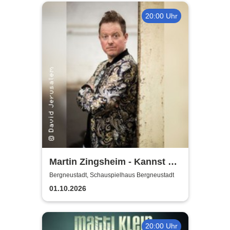
20:00 Uhr
Martin Zingsheim - Kannst Du
Dir Nicht Ausdenken
Bergneustadt, Schauspielhaus Bergneustadt
01.10.2026
20:00 Uhr