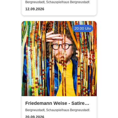
Emotionen
Bergneustadt, Schauspielhaus Bergneustadt
12.09.2026
20:00 Uhr
Friedemann Weise - Satire
suchen ein Zuhause
Bergneustadt, Schauspielhaus Bergneustadt
20.09.2026