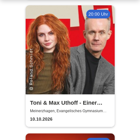
20:00 Uhr
Toni & Max Uthoff - Einer
zuviel
Meinerzhagen, Evangelisches Gymnasium
Meinerzhagen
10.10.2026