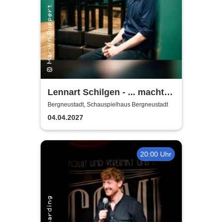
Lennart Schilgen - ... macht
nichts! Lieder vom Schleifen
Bergneustadt, Schauspielhaus Bergneustadt
und Schleifen lassen
04.04.2027
20:00 Uhr