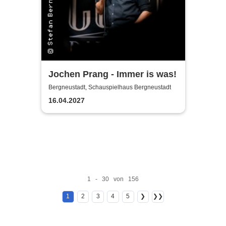
Jochen Prang - Immer is was!
Bergneustadt, Schauspielhaus Bergneustadt
16.04.2027
1 - 30 von 156
1
2
3
4
5
❯
❯❯