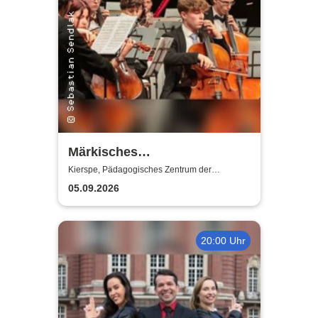
Märkisches
Jugendsinfonieorchester
Kierspe, Pädagogisches Zentrum der
Gesamtschule Kierspe
(MJO) - Junge Klangkraft:
05.09.2026
Shalom
20:00 Uhr