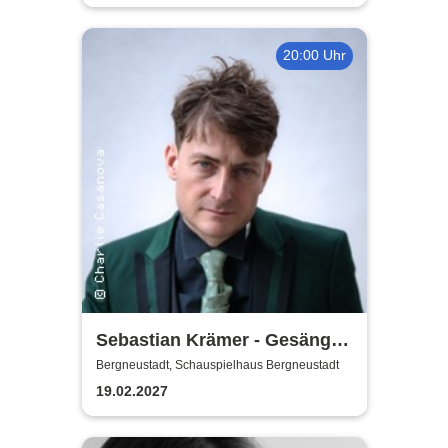
20:00 Uhr
Sebastian Krämer - Gesänge
auf der Falltür
Bergneustadt, Schauspielhaus Bergneustadt
19.02.2027