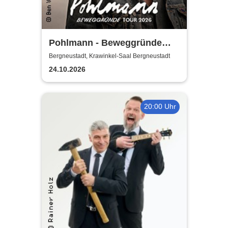
Pohlmann - Beweggründe
Tour 2026
Bergneustadt, Krawinkel-Saal Bergneustadt
24.10.2026
20:00 Uhr