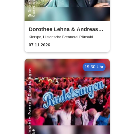
Dorothee Lehna & Andreas
Koch
Kierspe, Historische Brennerei Rönsahl
07.11.2026
19:30 Uhr