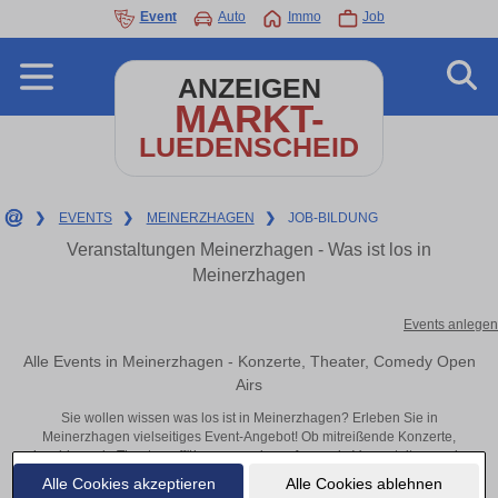
Event
Auto
Immo
Job
ANZEIGEN
MARKT-
LUEDENSCHEID
❯
EVENTS
❯
MEINERZHAGEN
❯
JOB-BILDUNG
Veranstaltungen Meinerzhagen - Was ist los in
Meinerzhagen
Events anlegen
Alle Events in Meinerzhagen - Konzerte, Theater, Comedy Open
Airs
Sie wollen wissen was los ist in Meinerzhagen? Erleben Sie in
Meinerzhagen vielseitiges Event-Angebot! Ob mitreißende Konzerte,
inspirierende Theateraufführungen oder aufregende Veranstaltungen in
Meinerzhagen – hier finden alles im Überblick und Tickets.
Alle Cookies akzeptieren
Alle Cookies ablehnen