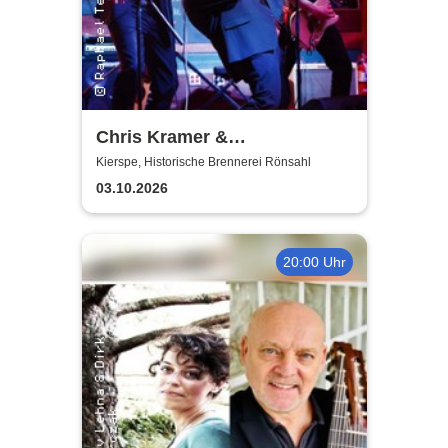
Chris Kramer &
Beatbox'n'Blues
Kierspe, Historische Brennerei Rönsahl
03.10.2026
20:00 Uhr