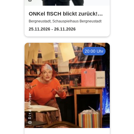
ONKel fISCH blickt zurück!
Der satirische
Bergneustadt, Schauspielhaus Bergneustadt
Jahresrückblick
25.11.2026 - 26.11.2026
20:00 Uhr