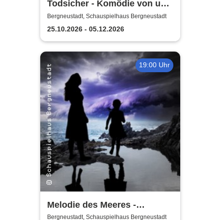
Todsicher - Komödie von und
mit Rita Winter
Bergneustadt, Schauspielhaus Bergneustadt
25.10.2026 - 05.12.2026
19:00 Uhr
Melodie des Meeres -
Schauspielhaus
Bergneustadt, Schauspielhaus Bergneustadt