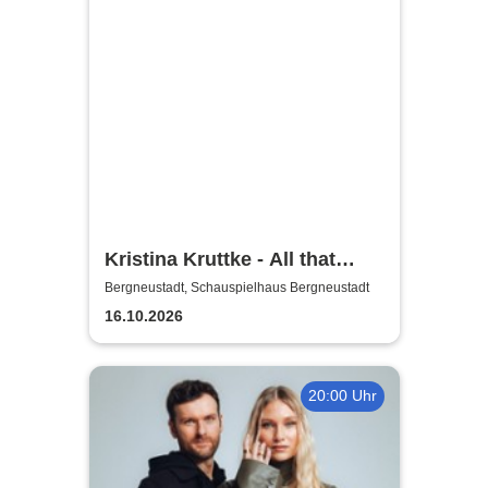
Kristina Kruttke - All that
Jaazz!
Bergneustadt, Schauspielhaus Bergneustadt
16.10.2026
20:00 Uhr