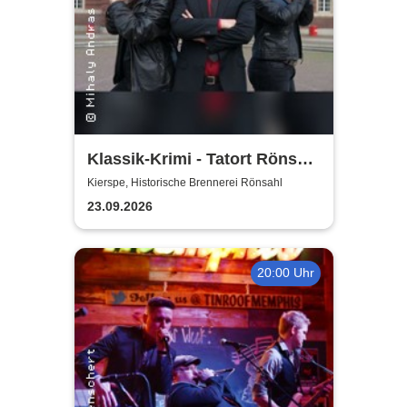
Klassik-Krimi - Tatort Rönsahl
– Diebstahl in h-Mol
Kierspe, Historische Brennerei Rönsahl
23.09.2026
20:00 Uhr