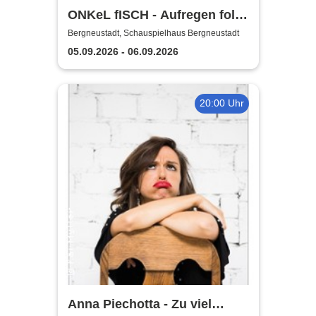
ONKeL fISCH - Aufregen folgt
Sonnenschein!
Bergneustadt, Schauspielhaus Bergneustadt
05.09.2026 - 06.09.2026
20:00 Uhr
Anna Piechotta - Zu viel