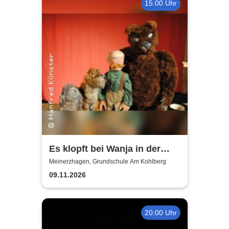
15:00 Uhr
Es klopft bei Wanja in der
Nacht - Figurentheater
Meinerzhagen, Grundschule Am Kohlberg
Manfred Künster
09.11.2026
20:00 Uhr