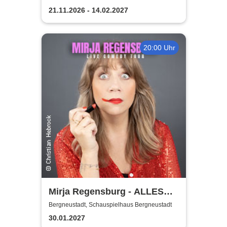
Bergneustadt
21.11.2026 - 14.02.2027
20:00 Uhr
Mirja Regensburg - ALLES
WIRD GUT!
Bergneustadt, Schauspielhaus Bergneustadt
30.01.2027