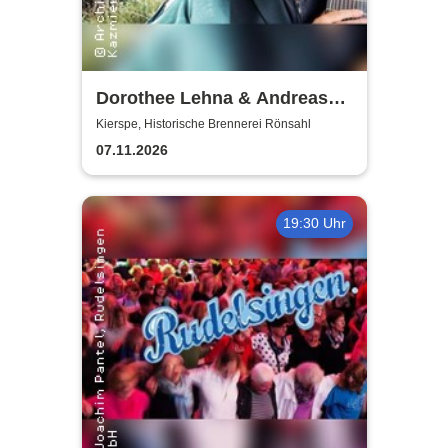
Dorothee Lehna & Andreas
Koch
Kierspe, Historische Brennerei Rönsahl
07.11.2026
19:30 Uhr