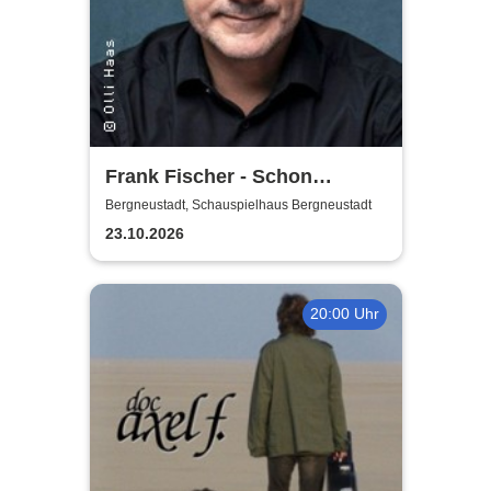
Frank Fischer - Schon
komisch!
Bergneustadt, Schauspielhaus Bergneustadt
23.10.2026
20:00 Uhr