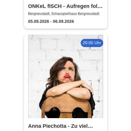
ONKeL fISCH - Aufregen folgt
Sonnenschein!
Bergneustadt, Schauspielhaus Bergneustadt
05.09.2026 - 06.09.2026
20:00 Uhr
Anna Piechotta - Zu viel