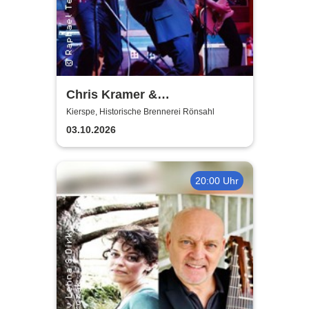
Chris Kramer &
Beatbox'n'Blues
Kierspe, Historische Brennerei Rönsahl
03.10.2026
20:00 Uhr