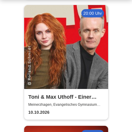
20:00 Uhr
Toni & Max Uthoff - Einer
zuviel
Meinerzhagen, Evangelisches Gymnasium
Meinerzhagen
10.10.2026