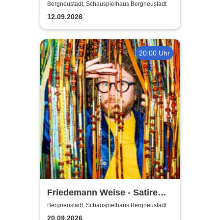
Emotionen
Bergneustadt, Schauspielhaus Bergneustadt
12.09.2026
20:00 Uhr
Friedemann Weise - Satire
suchen ein Zuhause
Bergneustadt, Schauspielhaus Bergneustadt
20.09.2026