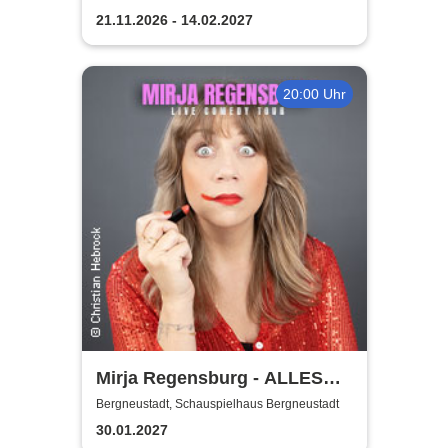
Bergneustadt
21.11.2026 - 14.02.2027
20:00 Uhr
Mirja Regensburg - ALLES
WIRD GUT!
Bergneustadt, Schauspielhaus Bergneustadt
30.01.2027