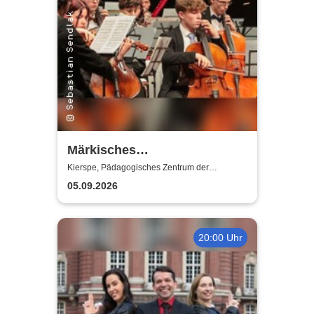
Märkisches
Jugendsinfonieorchester
Kierspe, Pädagogisches Zentrum der
Gesamtschule Kierspe
(MJO) - Junge Klangkraft:
05.09.2026
Shalom
20:00 Uhr