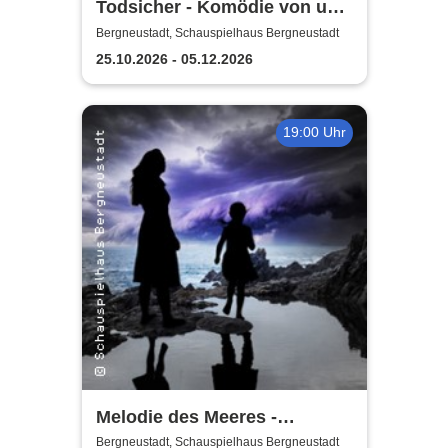
Todsicher - Komödie von und
mit Rita Winter
Bergneustadt, Schauspielhaus Bergneustadt
25.10.2026 - 05.12.2026
19:00 Uhr
Melodie des Meeres -
Schauspielhaus
Bergneustadt, Schauspielhaus Bergneustadt