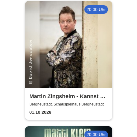
20:00 Uhr
Martin Zingsheim - Kannst Du
Dir Nicht Ausdenken
Bergneustadt, Schauspielhaus Bergneustadt
01.10.2026
20:00 Uhr