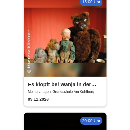
15:00 Uhr
Es klopft bei Wanja in der
Nacht - Figurentheater
Meinerzhagen, Grundschule Am Kohlberg
Manfred Künster
09.11.2026
20:00 Uhr