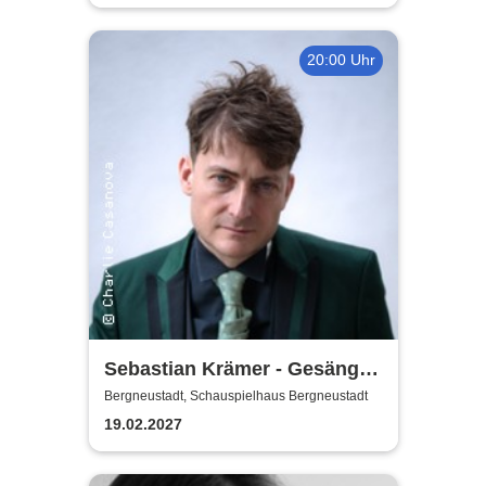
20:00 Uhr
Sebastian Krämer - Gesänge
auf der Falltür
Bergneustadt, Schauspielhaus Bergneustadt
19.02.2027