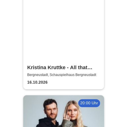
Kristina Kruttke - All that
Jaazz!
Bergneustadt, Schauspielhaus Bergneustadt
16.10.2026
20:00 Uhr