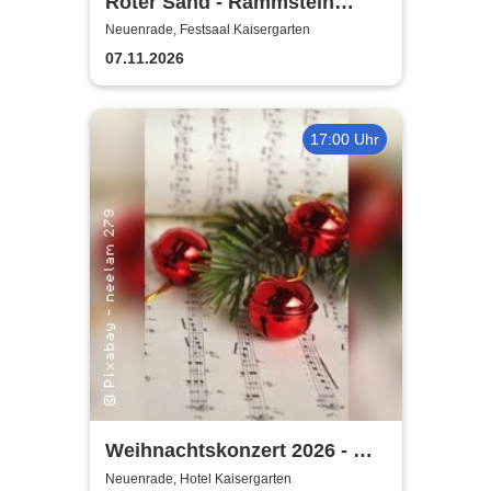
Roter Sand - Rammstein
Tribute - präsentiert vom
Neuenrade, Festsaal Kaisergarten
Kaisergarten Neuenrade
07.11.2026
17:00 Uhr
Weihnachtskonzert 2026 - mit
MV Affeln, MGV Liederkranz,
Neuenrade, Hotel Kaisergarten