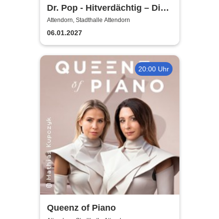
Dr. Pop - Hitverdächtig – Die
Musik-Comedy-Stand-up-
Attendorn, Stadthalle Attendorn
Show! - (ständig aktualisiert)
06.01.2027
20:00 Uhr
Queenz of Piano