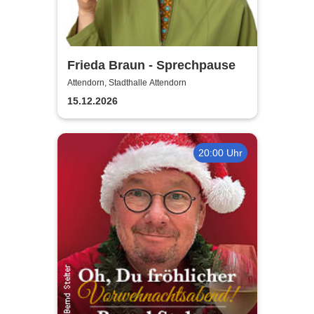
Frieda Braun - Sprechpause
Attendorn, Stadthalle Attendorn
15.12.2026
20:00 Uhr