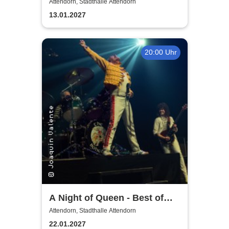
Attendorn, Stadthalle Attendorn
13.01.2027
20:00 Uhr
A Night of Queen - Best of
Queen
Attendorn, Stadthalle Attendorn
22.01.2027