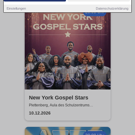
Einstellungen
Datenschutzerklärung
20:00 Uhr
New York Gospel Stars
Plettenberg, Aula des Schulzentrums
Böddinghausen
10.12.2026