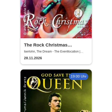
The Rock Christmas
Dinnershow - Unforgettable
Iserlohn, The Dream - The Eventlocation |
Iserlohn
Shows
28.11.2026
19:00 Uhr