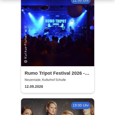
12:00 Uhr
Rumo Tripot Festival 2026 -
Dein Festival im Sauerland
Neuenrade, Kulturhof Schulte
12.09.2026
19:00 Uhr