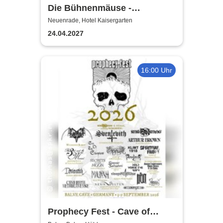
Die Bühnenmäuse -
Laientheater CVJM
Neuenrade, Hotel Kaisergarten
Lüdenscheid
24.04.2027
16:00 Uhr
Prophecy Fest - Cave of