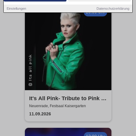
Einstellungen
Datenschutzerklärung
20:00 Uhr
It's All Pink- Tribute to Pink -
Headliner Tour 2026
Neuenrade, Festsaal Kaisergarten
11.09.2026