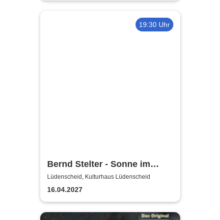
19:30 Uhr
Bernd Stelter - Sonne im
Herzen, Blödsinn im Kopp!
Lüdenscheid, Kulturhaus Lüdenscheid
16.04.2027