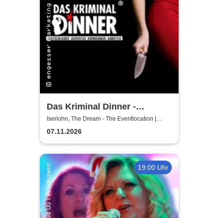
Das Kriminal Dinner -
Hauptkommissar Schröder
Iserlohn, The Dream - The Eventlocation |
Iserlohn
ermittelt
07.11.2026
19:00 Uhr