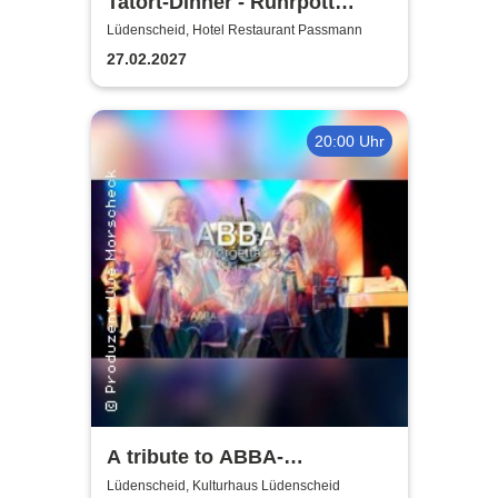
Tatort-Dinner - Ruhrpott
Dinner
Lüdenscheid, Hotel Restaurant Passmann
27.02.2027
20:00 Uhr
A tribute to ABBA-
unforgettable Konzert
Lüdenscheid, Kulturhaus Lüdenscheid