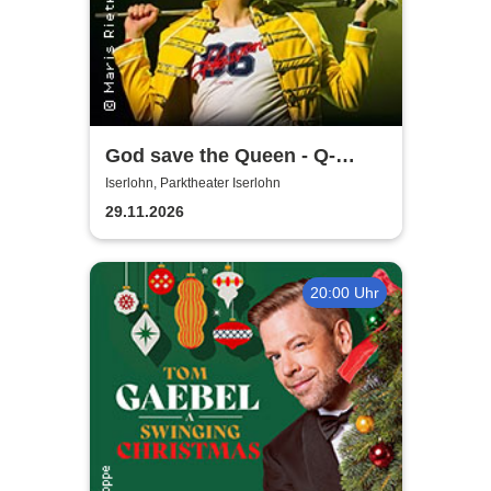
God save the Queen - Q-
Revival Band
Iserlohn, Parktheater Iserlohn
29.11.2026
20:00 Uhr