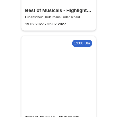
Best of Musicals - Highlights
aus über 20 Musicals
Lüdenscheid, Kulturhaus Lüdenscheid
19.02.2027 - 25.02.2027
19:00 Uhr