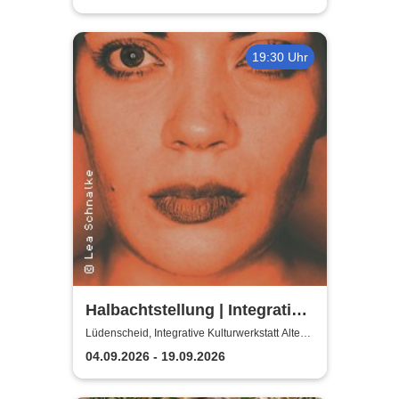
19:30 Uhr
Halbachtstellung | Integrative
Kulturwerkstatt Alte Schule
Lüdenscheid, Integrative Kulturwerkstatt Alte
Schule
Lüdenscheid
04.09.2026 - 19.09.2026