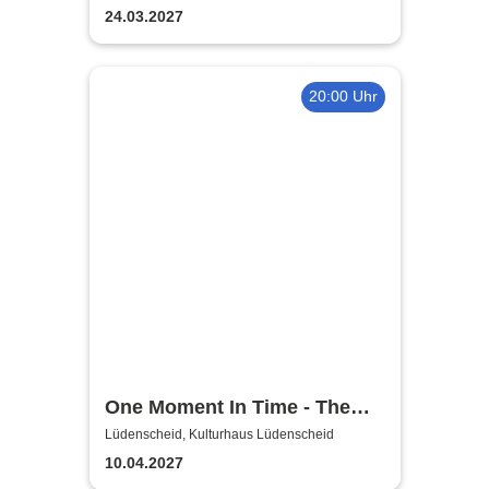
24.03.2027
20:00 Uhr
One Moment In Time - The
Whitney Houston Story
Lüdenscheid, Kulturhaus Lüdenscheid
10.04.2027