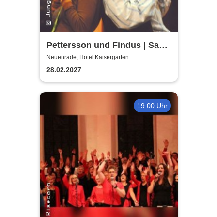
Pettersson und Findus | Saal
des Hotels Kaisergarten
Neuenrade, Hotel Kaisergarten
Neuenrade
28.02.2027
19:00 Uhr