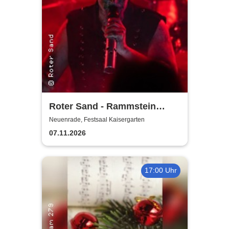
Roter Sand - Rammstein
Tribute - präsentiert vom
Neuenrade, Festsaal Kaisergarten
Kaisergarten Neuenrade
07.11.2026
17:00 Uhr