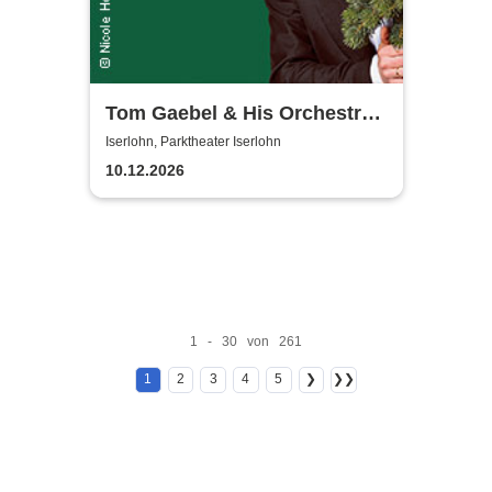
Tom Gaebel & His Orchestra -
A Swinging Christmas 2026
Iserlohn, Parktheater Iserlohn
10.12.2026
1 - 30 von 261
1
2
3
4
5
❯
❯❯