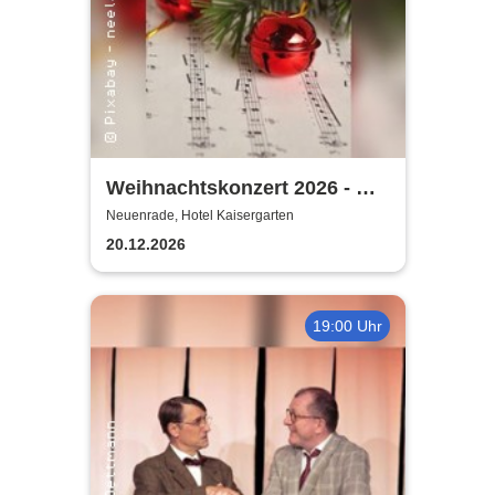
Weihnachtskonzert 2026 - mit
MV Affeln, MGV Liederkranz,
Neuenrade, Hotel Kaisergarten
Vokalart Menden
20.12.2026
19:00 Uhr