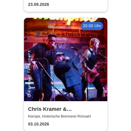
23.09.2026
20:00 Uhr
Chris Kramer &
Beatbox'n'Blues
Kierspe, Historische Brennerei Rönsahl
03.10.2026