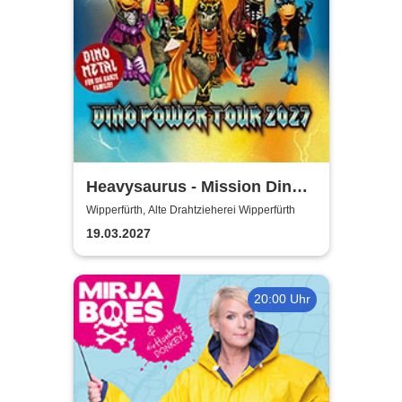
Heavysaurus - Mission Dino
Power Tour 2027
Wipperfürth, Alte Drahtzieherei Wipperfürth
19.03.2027
20:00 Uhr