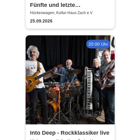
Fünfte und letzte
Sommernacht der Klassik
Hückeswagen, Kultur-Haus Zach e.V.
2026
25.09.2026
20:00 Uhr
Into Deep - Rockklassiker live