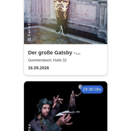
Der große Gatsby -
Rheinisches Landestheater
Gummersbach, Halle 32
Neuss
16.09.2026
19:30 Uhr