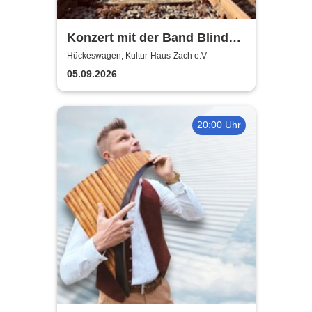
Konzert mit der Band Blind
Feat - Mix aus Blues, Rock,
Hückeswagen, Kultur-Haus-Zach e.V
Balladen, jazzige Akkorde
05.09.2026
20:00 Uhr