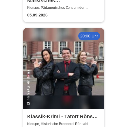
Märkisches
Jugendsinfonieorchester
Kierspe, Pädagogisches Zentrum der
Gesamtschule Kierspe
(MJO) - Junge Klangkraft:
05.09.2026
Shalom
20:00 Uhr
Klassik-Krimi - Tatort Rönsahl
– Diebstahl in h-Mol
Kierspe, Historische Brennerei Rönsahl