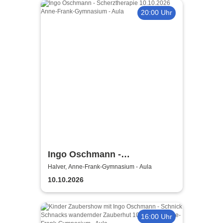
20:00 Uhr
Ingo Oschmann -
Scherztherapie
Halver, Anne-Frank-Gymnasium - Aula
10.10.2026
16:00 Uhr