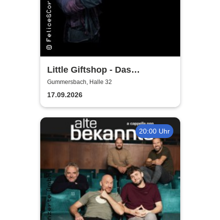
Little Giftshop - Das
zauberhafte Antiquariat der
Gummersbach, Halle 32
Geschichten
17.09.2026
20:00 Uhr