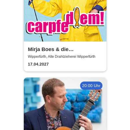
Mirja Boes & die
HonkeyDonkeys - carpfe
Wipperfürth, Alte Drahtzieherei Wipperfürth
diem!
17.04.2027
20:00 Uhr