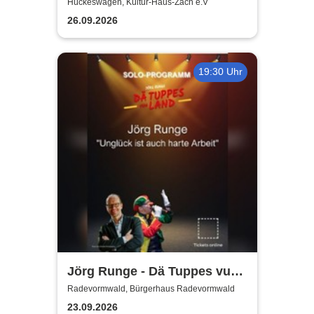
Hückeswagen, Kultur-Haus-Zach e.V
26.09.2026
19:30 Uhr
Jörg Runge - Dä Tuppes vum
Land
Radevormwald, Bürgerhaus Radevormwald
23.09.2026