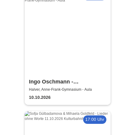
Ingo Oschmann -
Kinderprogramm / Schnick
Halver, Anne-Frank-Gymnasium - Aula
Schnacks wandernder
10.10.2026
Zauberhut
17:00 Uhr