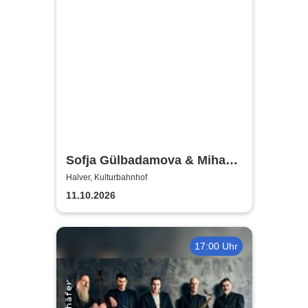
Sofja Gülbadamova & Mihaela
Goldfeld - Lieder ohne Worte
Halver, Kulturbahnhof
11.10.2026
17:00 Uhr