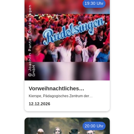
19:30 Uhr
Vorweihnachtliches
„Rudelsingen“ -
Kierspe, Pädagogisches Zentrum der
Gesamtschule Kierspe
Pädagogisches Zentrum der
12.12.2026
Gesamtschule Kierspe
20:00 Uhr