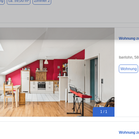
ng
ca. 59,00 m²
Zimmer 2
Wohnung zu
Iserlohn, 5
Wohnung
1 / 1
Wohnung zu