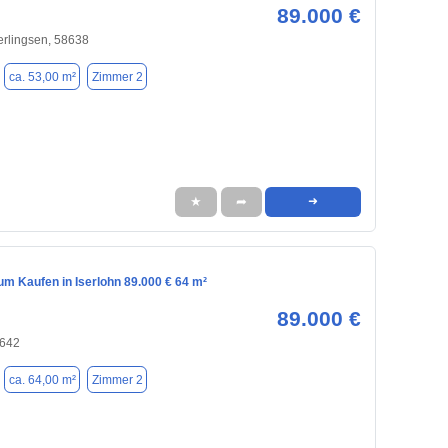
89.000 €
Gerlingsen, 58638
ca. 53,00 m²
Zimmer 2
★
➦
➜
m Kaufen in Iserlohn 89.000 € 64 m²
89.000 €
8642
ca. 64,00 m²
Zimmer 2