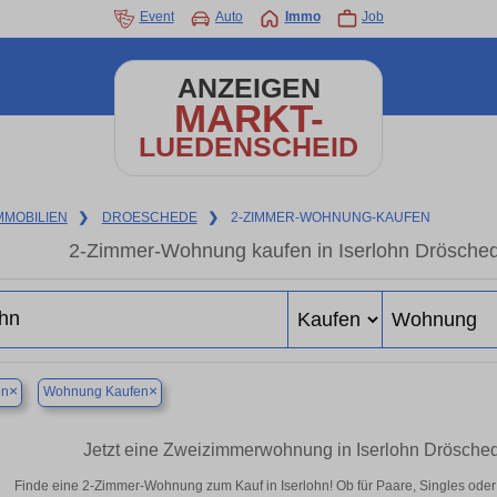
Event
Auto
Immo
Job
ANZEIGEN
MARKT-
LUEDENSCHEID
MMOBILIEN
❯
DROESCHEDE
❯
2-ZIMMER-WOHNUNG-KAUFEN
2-Zimmer-Wohnung kaufen in Iserlohn Drösched
×
×
hn
Wohnung Kaufen
Jetzt eine Zweizimmerwohnung in Iserlohn Drösche
Finde eine 2-Zimmer-Wohnung zum Kauf in Iserlohn! Ob für Paare, Singles oder a