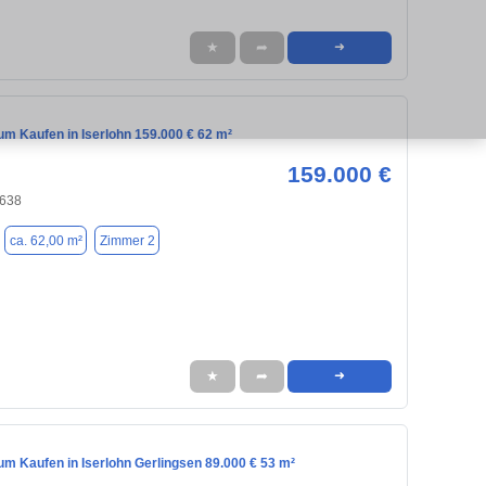
★
➦
➜
m Kaufen in Iserlohn 159.000 € 62 m²
159.000 €
8638
ca. 62,00 m²
Zimmer 2
★
➦
➜
m Kaufen in Iserlohn Gerlingsen 89.000 € 53 m²