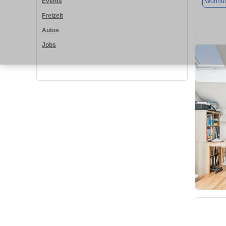
Wohnu
Events
Freizeit
Autos
Jobs