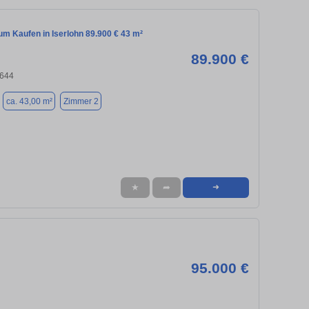
m Kaufen in Iserlohn 89.900 € 43 m²
89.900 €
8644
ca. 43,00 m²
Zimmer 2
★
➦
➜
95.000 €