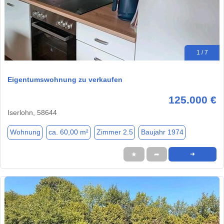
1 / 7
Eigentumswohnung zu verkaufen
125.000 €
Iserlohn, 58644
Wohnung
ca. 60,00 m²
Zimmer 2.5
Baujahr 1974
★
➦
➜