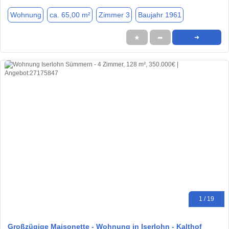
Wohnung
ca. 65,00 m²
Zimmer 3
Baujahr 1961
★
➦
➜
1 / 19
Großzügige Maisonette - Wohnung in Iserlohn - Kalthof