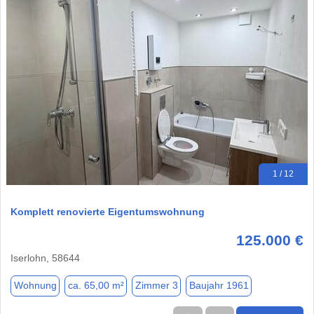
1 / 12
Komplett renovierte Eigentumswohnung
125.000 €
Iserlohn, 58644
Wohnung
ca. 65,00 m²
Zimmer 3
Baujahr 1961