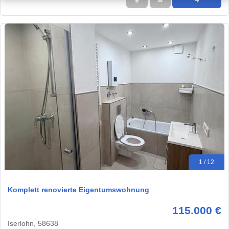
★
➦
➜
1 / 12
Komplett renovierte Eigentumswohnung
115.000 €
Iserlohn, 58638