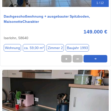
1 / 12
Dachgeschoßwohnung + ausgebauter Spitzboden,
MaisonetteCharakter
149.000 €
Iserlohn, 58640
Wohnung
ca. 59,00 m²
Zimmer 2
Baujahr 1993
★
➦
➜