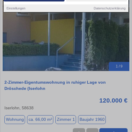
Einstellungen
Datenschutzerklärung
1 / 9
2-Zimmer-Eigentumswohnung in ruhiger Lage von
Dröschede (Iserlohn
120.000 €
Iserlohn, 58638
Wohnung
ca. 66,00 m²
Zimmer 1
Baujahr 1960