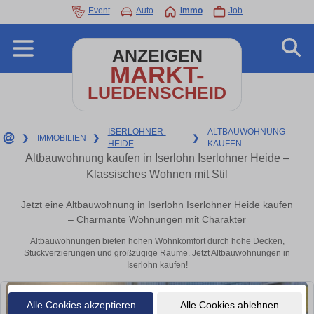
Event
Auto
Immo
Job
ANZEIGEN
MARKT-
LUEDENSCHEID
ISERLOHNER-
ALTBAUWOHNUNG-
❯
IMMOBILIEN
❯
❯
HEIDE
KAUFEN
Altbauwohnung kaufen in Iserlohn Iserlohner Heide –
Klassisches Wohnen mit Stil
Jetzt eine Altbauwohnung in Iserlohn Iserlohner Heide kaufen
– Charmante Wohnungen mit Charakter
Altbauwohnungen bieten hohen Wohnkomfort durch hohe Decken,
Stuckverzierungen und großzügige Räume. Jetzt Altbauwohnungen in
Iserlohn kaufen!
Alle Cookies akzeptieren
Alle Cookies ablehnen