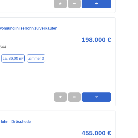
★
➦
➜
ohnung in Iserlohn zu verkaufen
198.000 €
8644
ca. 86,00 m²
Zimmer 3
★
➦
➜
rlohn - Dröschede
455.000 €