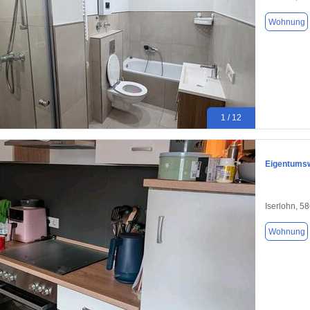
Wohnung
1 / 12
Eigentums
Iserlohn, 5
Wohnung