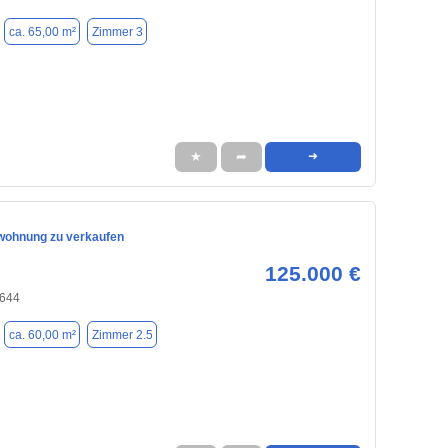
ca. 65,00 m²
Zimmer 3
★
➦
➜
wohnung zu verkaufen
125.000 €
8644
ca. 60,00 m²
Zimmer 2.5