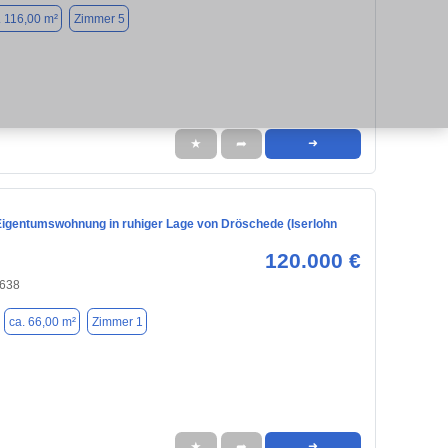
. 116,00 m²
Zimmer 5
★
➦
➜
igentumswohnung in ruhiger Lage von Dröschede (Iserlohn
120.000 €
8638
ca. 66,00 m²
Zimmer 1
★
➦
➜