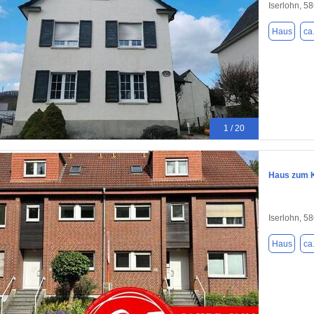
Iserlohn, 5
Haus
ca
1 / 20
Haus zum K
Iserlohn, 5
Haus
ca