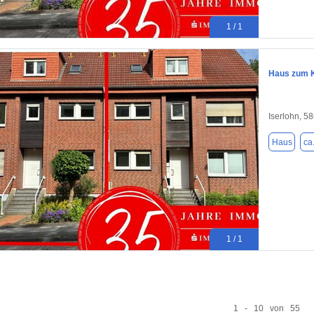
1 / 1
Haus zum K
Iserlohn, 5
Haus
ca
1 / 1
1 - 10 von 55