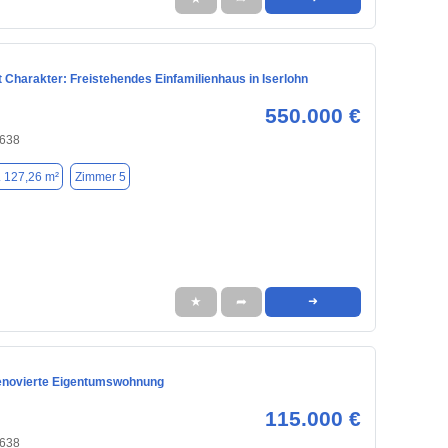
 Charakter: Freistehendes Einfamilienhaus in Iserlohn
550.000 €
8638
. 127,26 m²
Zimmer 5
★
➦
➜
enovierte Eigentumswohnung
115.000 €
8638