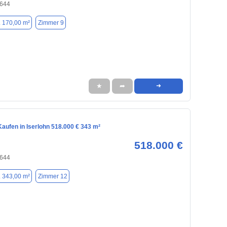
8644
. 170,00 m²
Zimmer 9
★
➦
➜
aufen in Iserlohn 518.000 € 343 m²
518.000 €
8644
. 343,00 m²
Zimmer 12