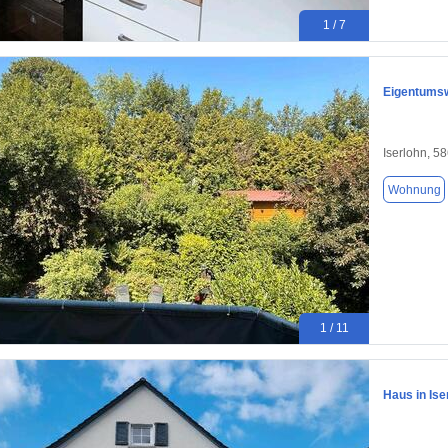
1 / 7
Eigentumsw
Iserlohn, 5
Wohnung
1 / 11
Haus in Ise