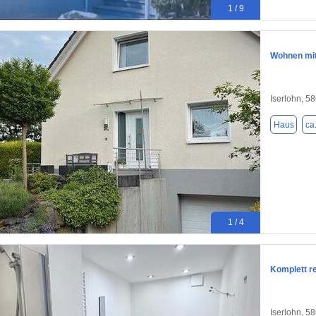
1 / 9
Wohnen mit
Iserlohn, 5
Haus
ca
1 / 4
Komplett r
Iserlohn, 5