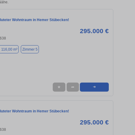
Nähe.
fluteter Wohntraum in Hemer Stübecken!
295.000 €
8638
. 116,00 m²
Zimmer 5
★
➦
➜
fluteter Wohntraum in Hemer Stübecken!
295.000 €
8638