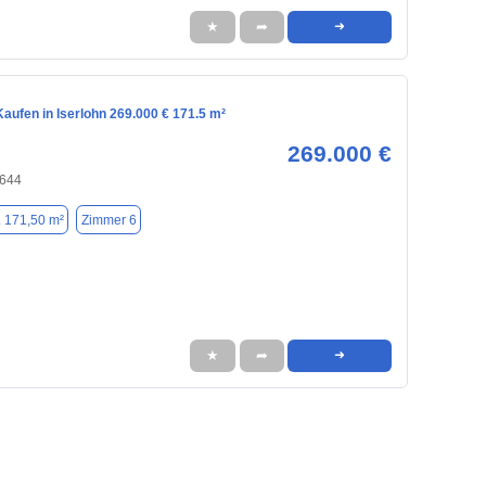
★
➦
➜
aufen in Iserlohn 269.000 € 171.5 m²
269.000 €
8644
. 171,50 m²
Zimmer 6
★
➦
➜