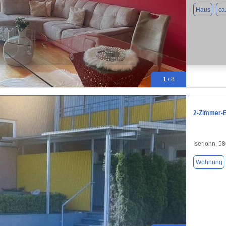
Haus
ca
1 / 8
2-Zimmer-E
Iserlohn, 5
Wohnung