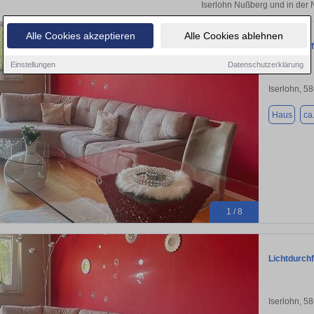
Iserlohn Nußberg und in der 
Alle Cookies akzeptieren
Alle Cookies ablehnen
Lichtdurch
Einstellungen
Datenschutzerklärung
Iserlohn, 5
Haus
ca
1 / 8
Lichtdurch
Iserlohn, 5