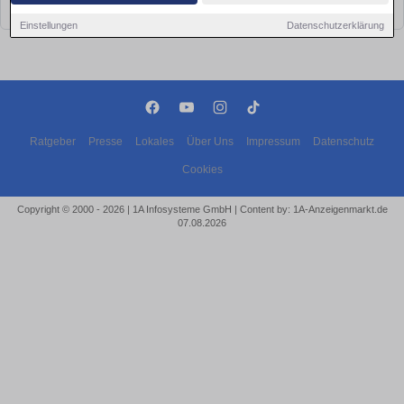
bald wieder vorbei!
Einstellungen
Datenschutzerklärung
Ratgeber
Presse
Lokales
Über Uns
Impressum
Datenschutz
Cookies
Copyright © 2000 - 2026 | 1A Infosysteme GmbH | Content by: 1A-Anzeigenmarkt.de
07.08.2026