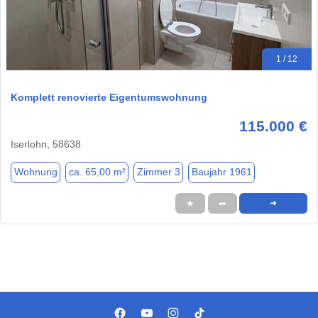
1 / 12
Komplett renovierte Eigentumswohnung
115.000 €
Iserlohn, 58638
Wohnung
ca. 65,00 m²
Zimmer 3
Baujahr 1961
★
➦
➜