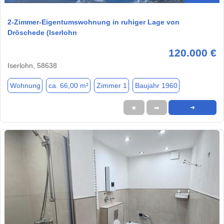
2-Zimmer-Eigentumswohnung in ruhiger Lage von
Dröschede (Iserlohn
120.000 €
Iserlohn, 58638
Wohnung
ca. 66,00 m²
Zimmer 1
Baujahr 1960
★
➦
➜