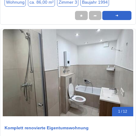
Wohnung
ca. 86,00 m²
Zimmer 3
Baujahr 1994
★
➦
➜
1 / 12
Komplett renovierte Eigentumswohnung