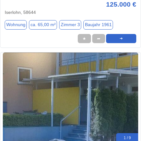
125.000 €
Iserlohn, 58644
Wohnung
ca. 65,00 m²
Zimmer 3
Baujahr 1961
★
➦
➜
1 / 9