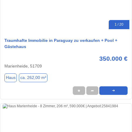
1 / 20
Traumhafte Immobilie in Paraguay zu verkaufen + Pool +
Gästehaus
350.000 €
Marienheide, 51709
Haus
ca. 262,00 m²
★
➦
➜