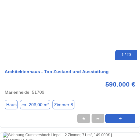
1 / 20
Architektenhaus - Top Zustand und Ausstattung
590.000 €
Marienheide, 51709
Haus
ca. 206,00 m²
Zimmer 8
★
➦
➜