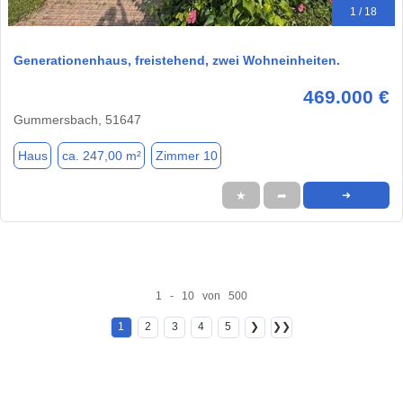
1 / 18
Generationenhaus, freistehend, zwei Wohneinheiten.
469.000 €
Gummersbach, 51647
Haus
ca. 247,00 m²
Zimmer 10
★
➦
➜
1 - 10 von 500
1
2
3
4
5
❯
❯❯