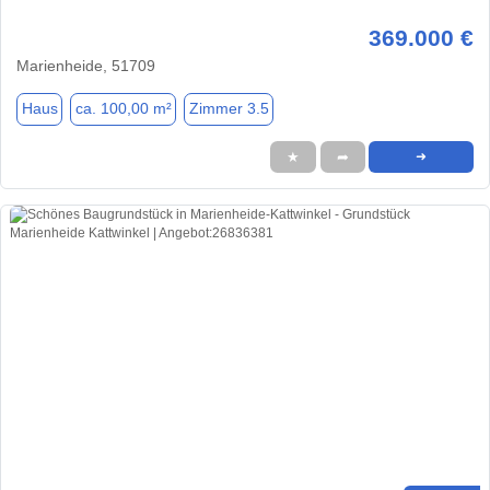
369.000 €
Marienheide, 51709
Haus
ca. 100,00 m²
Zimmer 3.5
★
➦
➜