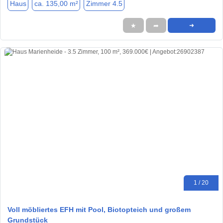
Haus
ca. 135,00 m²
Zimmer 4.5
★
➦
➜
1 / 20
Voll möbliertes EFH mit Pool, Biotopteich und großem
Grundstück