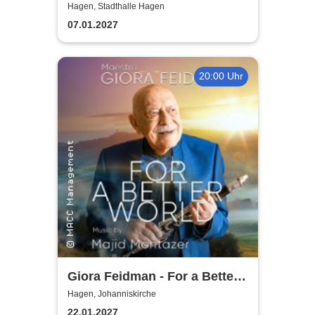
Wiener Neujahrskonzert
Hagen, Stadthalle Hagen
07.01.2027
20:00 Uhr
Giora Feidman - For a Better
World
Hagen, Johanniskirche
22.01.2027