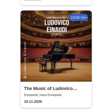
19:00 Uhr
The Music of Ludovico
Einaudi: Tribute-
Ennepetal, Haus Ennepetal
Klavierkonzert - Ludovico
19.11.2026
Einaudi Tribute bei