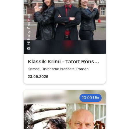
Klassik-Krimi - Tatort Rönsahl
– Diebstahl in h-Mol
Kierspe, Historische Brennerei Rönsahl
23.09.2026
20:00 Uhr