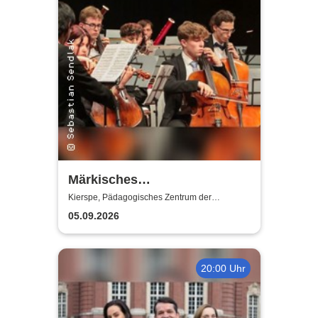
Märkisches
Jugendsinfonieorchester
Kierspe, Pädagogisches Zentrum der
Gesamtschule Kierspe
(MJO) - Junge Klangkraft:
05.09.2026
Shalom
20:00 Uhr