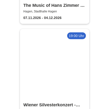
The Music of Hans Zimmer &
Others - A Celebration of Film
Hagen, Stadthalle Hagen
Music
07.11.2026 - 04.12.2026
19:00 Uhr
Wiener Silvesterkonzert -