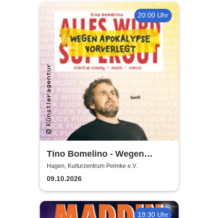
20:00 Uhr
Tino Bomelino - Wegen
Apokalypse vorverlegt
Hagen, Kulturzentrum Pelmke e.V.
09.10.2026
19:30 Uhr