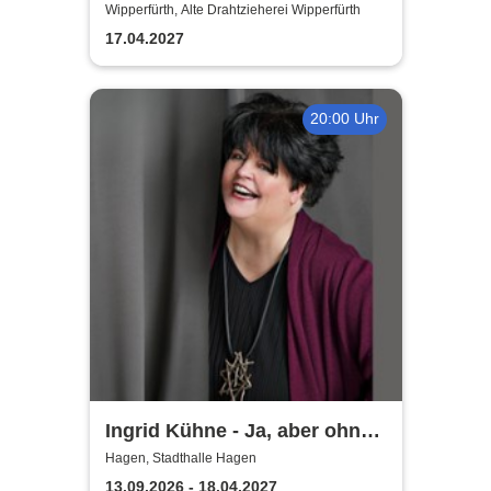
HonkeyDonkeys - carpfe
Wipperfürth, Alte Drahtzieherei Wipperfürth
diem!
17.04.2027
20:00 Uhr
Ingrid Kühne - Ja, aber ohne
mich!
Hagen, Stadthalle Hagen
13.09.2026 - 18.04.2027