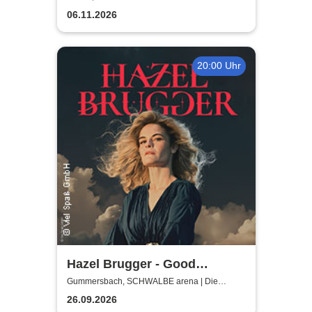
06.11.2026
20:00 Uhr
Hazel Brugger - Good
Evening Europe
Gummersbach, SCHWALBE arena | Die
Schwalbe Arena Gummersbach
26.09.2026