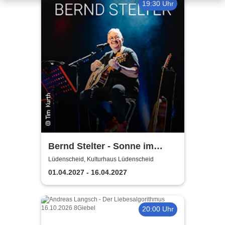
19:30 Uhr
Bernd Stelter - Sonne im
Herzen, Blödsinn im Kopp!
Lüdenscheid, Kulturhaus Lüdenscheid
01.04.2027 - 16.04.2027
20:00 Uhr