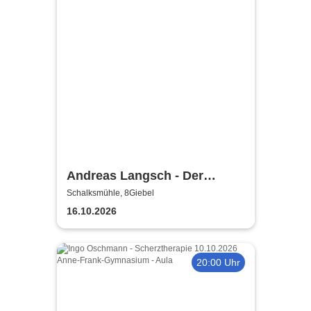
Andreas Langsch - Der
Liebesalgorithmus
Schalksmühle, 8Giebel
16.10.2026
20:00 Uhr