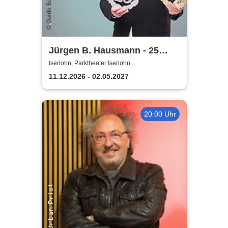
Jürgen B. Hausmann - 25
Jahre - Dat is e Ding!
Iserlohn, Parktheater Iserlohn
11.12.2026 - 02.05.2027
20:00 Uhr