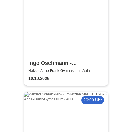
Ingo Oschmann -
Scherztherapie
Halver, Anne-Frank-Gymnasium - Aula
10.10.2026
20:00 Uhr