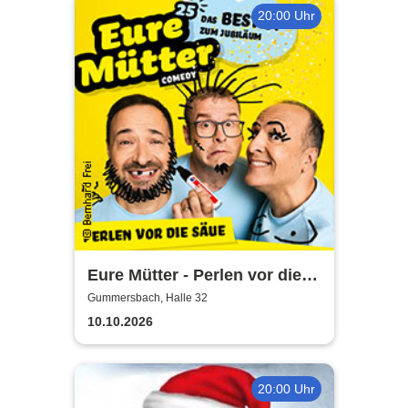
20:00 Uhr
Eure Mütter - Perlen vor die
Säue - Das Best Of zum
Gummersbach, Halle 32
Jubiläum
10.10.2026
20:00 Uhr