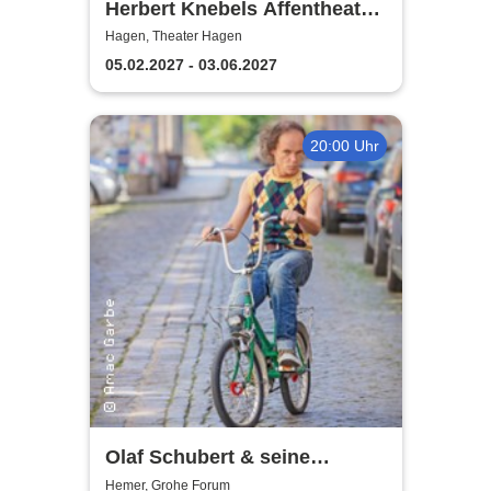
Herbert Knebels Affentheater
- Voll Karacho!
Hagen, Theater Hagen
05.02.2027 - 03.06.2027
20:00 Uhr
Olaf Schubert & seine
Freunde - Jetzt oder now!
Hemer, Grohe Forum