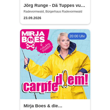
Jörg Runge - Dä Tuppes vum
Land
Radevormwald, Bürgerhaus Radevormwald
23.09.2026
20:00 Uhr
Mirja Boes & die