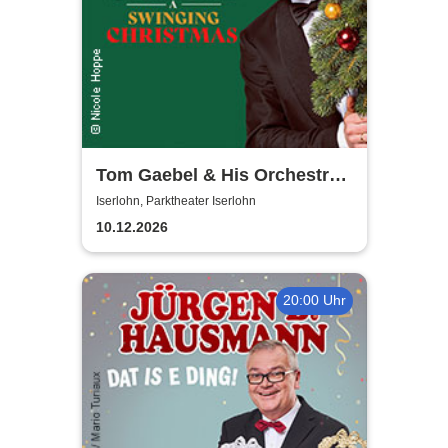
Tom Gaebel & His Orchestra -
A Swinging Christmas 2026
Iserlohn, Parktheater Iserlohn
10.12.2026
20:00 Uhr