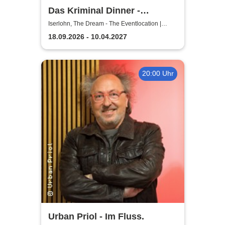
Das Kriminal Dinner -
Testament à la Carte
Iserlohn, The Dream - The Eventlocation |
Iserlohn
18.09.2026 - 10.04.2027
20:00 Uhr
Urban Priol - Im Fluss.