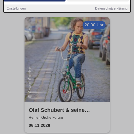
Einstellungen
Datenschutzerklärung
20:00 Uhr
Olaf Schubert & seine
Freunde - Jetzt oder now!
Hemer, Grohe Forum
06.11.2026