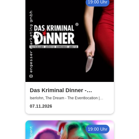
19:00 Uhr
Das Kriminal Dinner -
Hauptkommissar Schröder
Iserlohn, The Dream - The Eventlocation |
Iserlohn
ermittelt
07.11.2026
19:00 Uhr