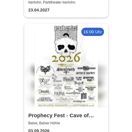
Iserlohn, Parktheater Iserlohn
23.04.2027
16:00 Uhr
Prophecy Fest - Cave of
Balve
Balve, Balver Höhle
03.09.2026