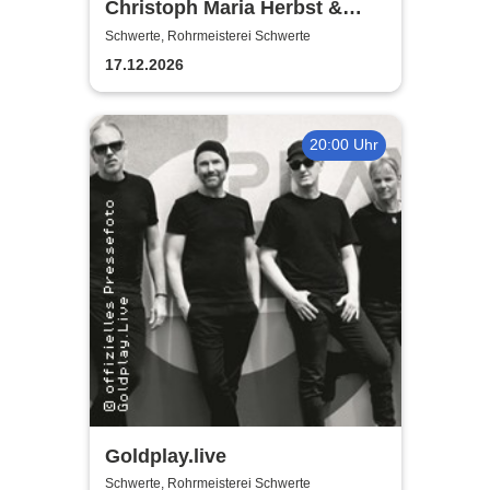
Christoph Maria Herbst &
Moritz Netenjakob - Das
Schwerte, Rohrmeisterei Schwerte
ernsthafte Bemühen um
17.12.2026
Albernheit
20:00 Uhr
Goldplay.live
Schwerte, Rohrmeisterei Schwerte