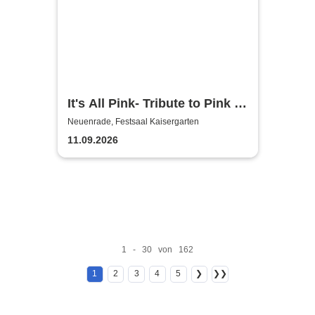
It's All Pink- Tribute to Pink -
Headliner Tour 2026
Neuenrade, Festsaal Kaisergarten
11.09.2026
1 - 30 von 162
1
2
3
4
5
❯
❯❯