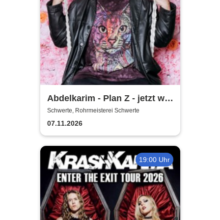
Abdelkarim - Plan Z - jetzt will
er´s wissen!
Schwerte, Rohrmeisterei Schwerte
07.11.2026
19:00 Uhr