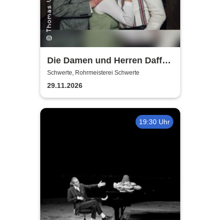
Die Damen und Herren Daffke
|Wie werde ich reich und
Schwerte, Rohrmeisterei Schwerte
glücklich?
29.11.2026
19:30 Uhr