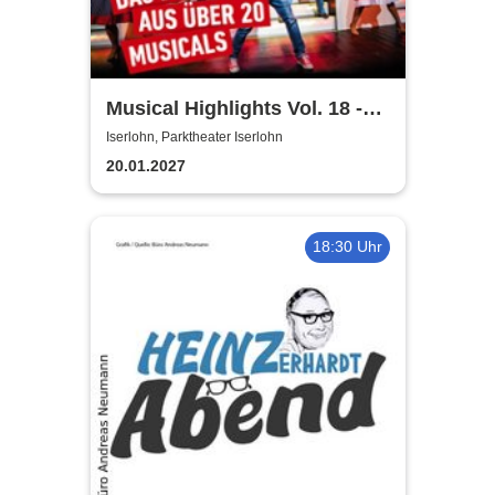
Musical Highlights Vol. 18 -
Das Beste aus Musical und
Iserlohn, Parktheater Iserlohn
Film
20.01.2027
18:30 Uhr