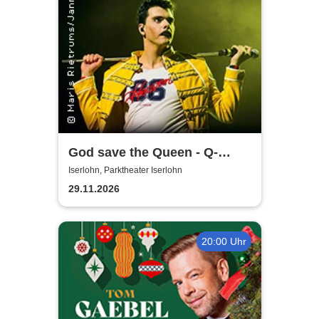
God save the Queen - Q-
Revival Band
Iserlohn, Parktheater Iserlohn
29.11.2026
20:00 Uhr