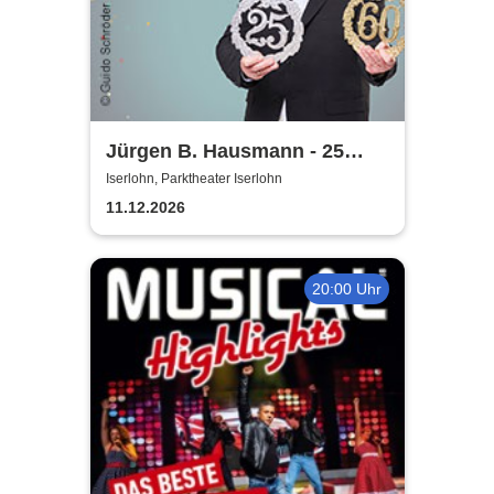
Jürgen B. Hausmann - 25
Jahre - Dat is e Ding!
Iserlohn, Parktheater Iserlohn
11.12.2026
20:00 Uhr