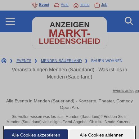
Event
Auto
Immo
Job
ANZEIGEN
MARKT-
LUEDENSCHEID
❯
EVENTS
❯
MENDEN-SAUERLAND
❯
BAUEN-WOHNEN
Veranstaltungen Menden (Sauerland) - Was ist los in
Menden (Sauerland)
Events anlegen
Alle Events in Menden (Sauerland) - Konzerte, Theater, Comedy
Open Airs
Sie wollen wissen was los ist in Menden (Sauerland)? Erleben Sie in
Menden (Sauerland) vielseitiges Event-Angebot! Ob mitreißende Konzerte,
inspirierende Theateraufführungen oder aufregende Veranstaltungen in
Menden (Sauerland) – hier finden alles im Überblick und Tickets.
Alle Cookies akzeptieren
Alle Cookies ablehnen