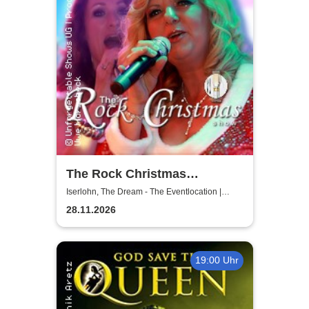
The Rock Christmas
Dinnershow - Unforgettable
Iserlohn, The Dream - The Eventlocation |
Iserlohn
Shows
28.11.2026
19:00 Uhr