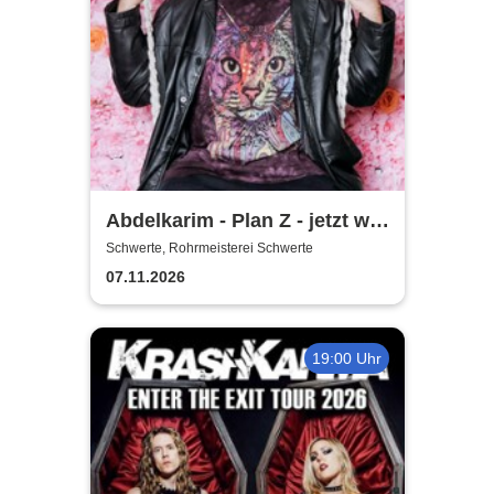
Abdelkarim - Plan Z - jetzt will
er´s wissen!
Schwerte, Rohrmeisterei Schwerte
07.11.2026
19:00 Uhr