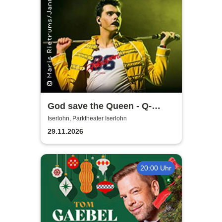
God save the Queen - Q-
Revival Band
Iserlohn, Parktheater Iserlohn
29.11.2026
20:00 Uhr