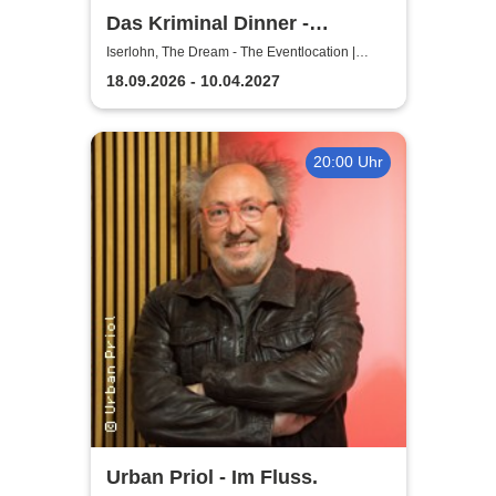
Das Kriminal Dinner -
Testament à la Carte
Iserlohn, The Dream - The Eventlocation |
Iserlohn
18.09.2026 - 10.04.2027
20:00 Uhr
Urban Priol - Im Fluss.