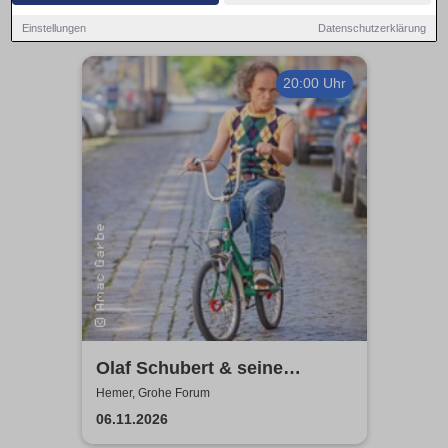
Einstellungen
Datenschutzerklärung
20:00 Uhr
Olaf Schubert & seine
Freunde - Jetzt oder now!
Hemer, Grohe Forum
06.11.2026