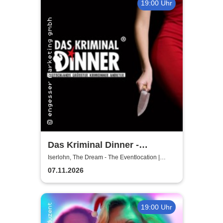
19:00 Uhr
Das Kriminal Dinner -
Hauptkommissar Schröder
Iserlohn, The Dream - The Eventlocation |
Iserlohn
ermittelt
07.11.2026
19:00 Uhr