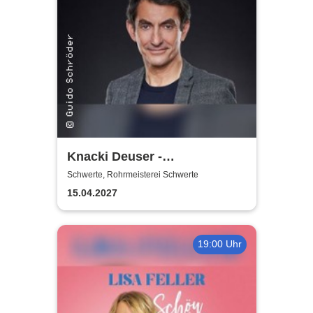
Knacki Deuser -
Humorintelligenz
Schwerte, Rohrmeisterei Schwerte
15.04.2027
19:00 Uhr