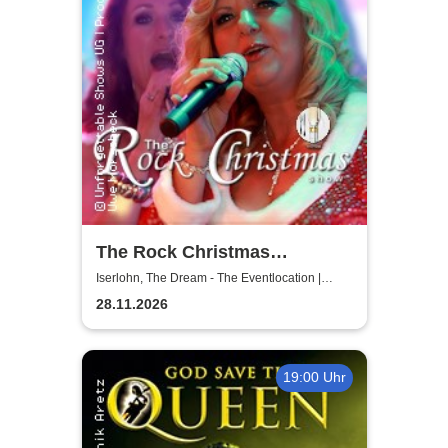
The Rock Christmas
Dinnershow - Unforgettable
Iserlohn, The Dream - The Eventlocation |
Iserlohn
Shows
28.11.2026
19:00 Uhr