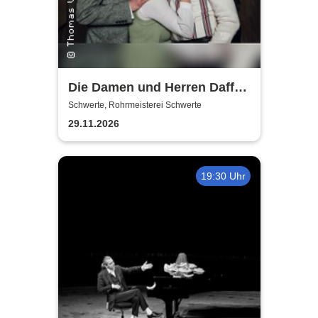
Die Damen und Herren Daffke
|Wie werde ich reich und
Schwerte, Rohrmeisterei Schwerte
glücklich?
29.11.2026
19:30 Uhr