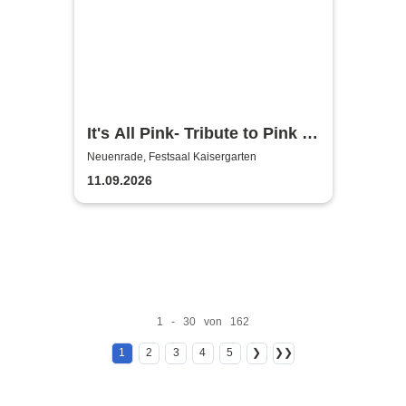
It's All Pink- Tribute to Pink -
Headliner Tour 2026
Neuenrade, Festsaal Kaisergarten
11.09.2026
1 - 30 von 162
1
2
3
4
5
❯
❯❯