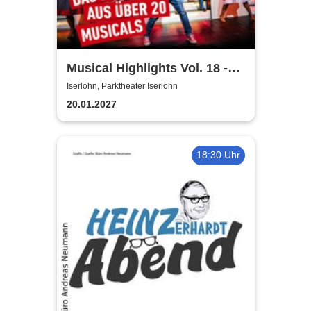
Musical Highlights Vol. 18 -
Das Beste aus Musical und
Iserlohn, Parktheater Iserlohn
Film
20.01.2027
18:30 Uhr