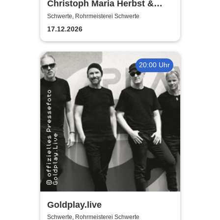
Christoph Maria Herbst &
Moritz Netenjakob - Das
Schwerte, Rohrmeisterei Schwerte
ernsthafte Bemühen um
17.12.2026
Albernheit
20:00 Uhr
Goldplay.live
Schwerte, Rohrmeisterei Schwerte