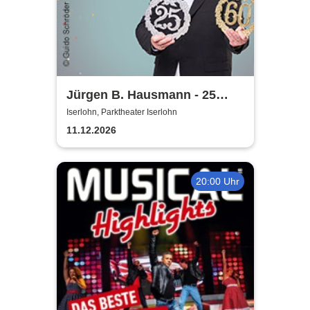
Jürgen B. Hausmann - 25
Jahre - Dat is e Ding!
Iserlohn, Parktheater Iserlohn
11.12.2026
20:00 Uhr