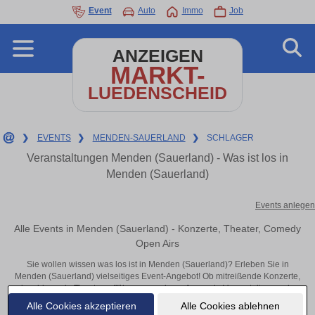
Event
Auto
Immo
Job
ANZEIGEN
MARKT-
LUEDENSCHEID
❯
EVENTS
❯
MENDEN-SAUERLAND
❯
SCHLAGER
Veranstaltungen Menden (Sauerland) - Was ist los in
Menden (Sauerland)
Events anlegen
Alle Events in Menden (Sauerland) - Konzerte, Theater, Comedy
Open Airs
Sie wollen wissen was los ist in Menden (Sauerland)? Erleben Sie in
Menden (Sauerland) vielseitiges Event-Angebot! Ob mitreißende Konzerte,
inspirierende Theateraufführungen oder aufregende Veranstaltungen in
Menden (Sauerland) – hier finden alles im Überblick und Tickets.
Alle Cookies akzeptieren
Alle Cookies ablehnen