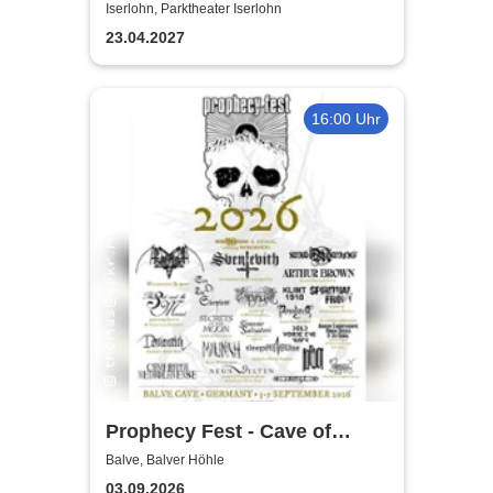
Iserlohn, Parktheater Iserlohn
23.04.2027
16:00 Uhr
Prophecy Fest - Cave of
Balve
Balve, Balver Höhle
03.09.2026