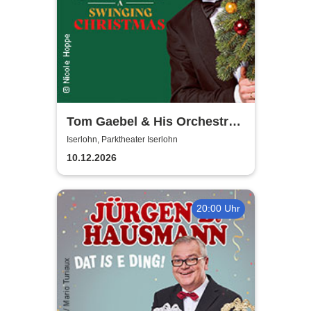
Tom Gaebel & His Orchestra -
A Swinging Christmas 2026
Iserlohn, Parktheater Iserlohn
10.12.2026
20:00 Uhr