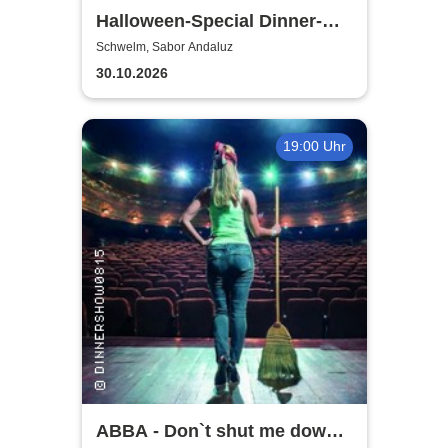
Halloween-Special Dinner-
Show | Ein Herz und eine
Schwelm, Sabor Andaluz
Tante
30.10.2026
19:00 Uhr
ABBA - Don`t shut me down |