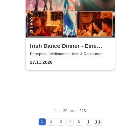
Irish Dance Dinner - Eine
Around Irish Dance Show
Ennepetal, Weltmann’s Hotel & Restaurant
27.11.2026
1 - 30 von 225
1
2
3
4
5
❯
❯❯