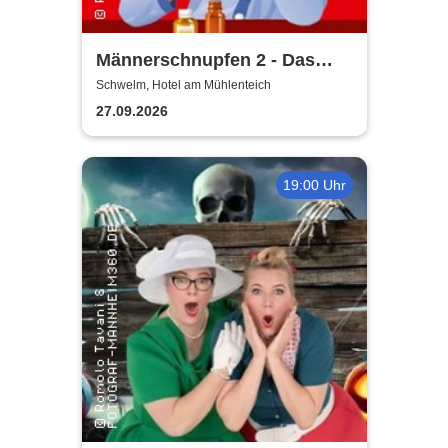
Männerschnupfen 2 - Das
Imperium schnupft zurück -
Schwelm, Hotel am Mühlenteich
Buchenau Comedy Dinner
27.09.2026
Tour
19:00 Uhr