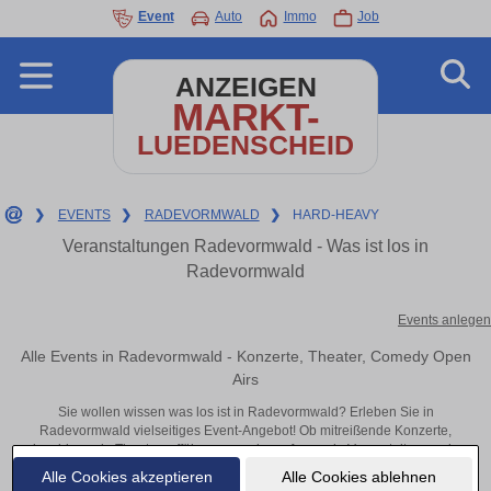
Event
Auto
Immo
Job
ANZEIGEN
MARKT-
LUEDENSCHEID
❯
EVENTS
❯
RADEVORMWALD
❯
HARD-HEAVY
Veranstaltungen Radevormwald - Was ist los in
Radevormwald
Events anlegen
Alle Events in Radevormwald - Konzerte, Theater, Comedy Open
Airs
Sie wollen wissen was los ist in Radevormwald? Erleben Sie in
Radevormwald vielseitiges Event-Angebot! Ob mitreißende Konzerte,
inspirierende Theateraufführungen oder aufregende Veranstaltungen in
Radevormwald – hier finden alles im Überblick und Tickets.
Alle Cookies akzeptieren
Alle Cookies ablehnen