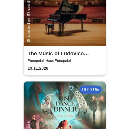
The Music of Ludovico
Einaudi: Tribute-
Ennepetal, Haus Ennepetal
Klavierkonzert - Ludovico
19.11.2026
Einaudi Tribute bei
Kerzenschein
19:00 Uhr