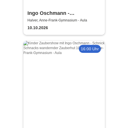
Ingo Oschmann -
Scherztherapie
Halver, Anne-Frank-Gymnasium - Aula
10.10.2026
16:00 Uhr