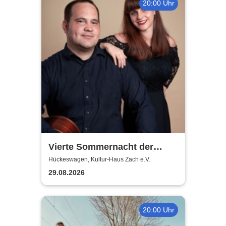
20:00 Uhr
Vierte Sommernacht der
Klassik 2026
Hückeswagen, Kultur-Haus Zach e.V.
29.08.2026
20:00 Uhr