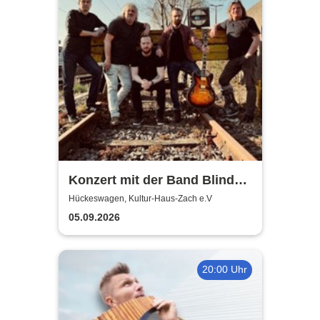
Konzert mit der Band Blind
Feat - Mix aus Blues, Rock,
Hückeswagen, Kultur-Haus-Zach e.V
Balladen, jazzige Akkorde
05.09.2026
20:00 Uhr