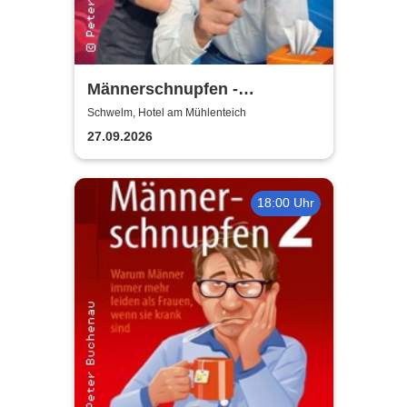
Männerschnupfen -
Buchenau Comedy Tour
Schwelm, Hotel am Mühlenteich
27.09.2026
18:00 Uhr