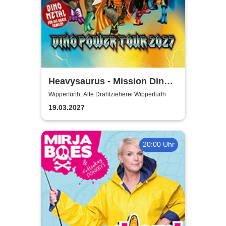
Heavysaurus - Mission Dino
Power Tour 2027
Wipperfürth, Alte Drahtzieherei Wipperfürth
19.03.2027
20:00 Uhr