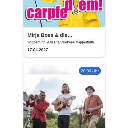
Mirja Boes & die
HonkeyDonkeys - carpfe
Wipperfürth, Alte Drahtzieherei Wipperfürth
diem!
17.04.2027
20:00 Uhr