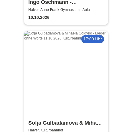
Ingo Oschmann -
Kinderprogramm / Schnick
Halver, Anne-Frank-Gymnasium - Aula
Schnacks wandernder
10.10.2026
Zauberhut
17:00 Uhr
Sofja Gülbadamova & Mihaela
Goldfeld - Lieder ohne Worte
Halver, Kulturbahnhof