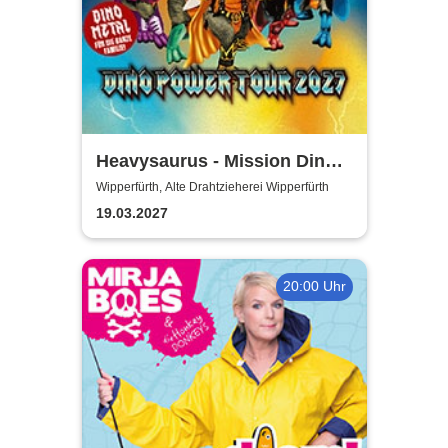
Heavysaurus - Mission Dino
Power Tour 2027
Wipperfürth, Alte Drahtzieherei Wipperfürth
19.03.2027
20:00 Uhr