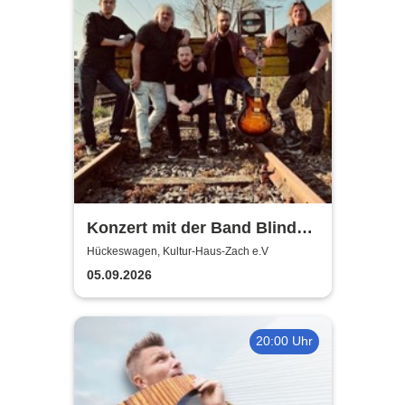
Konzert mit der Band Blind
Feat - Mix aus Blues, Rock,
Hückeswagen, Kultur-Haus-Zach e.V
Balladen, jazzige Akkorde
05.09.2026
20:00 Uhr