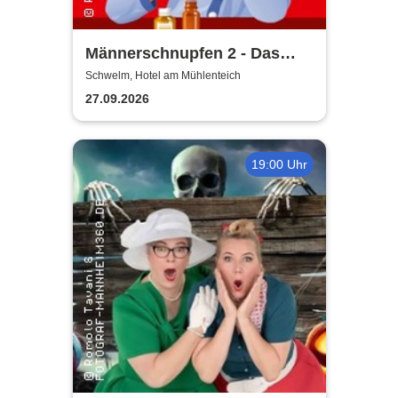
Männerschnupfen 2 - Das
Imperium schnupft zurück -
Schwelm, Hotel am Mühlenteich
Buchenau Comedy Dinner
27.09.2026
Tour
19:00 Uhr