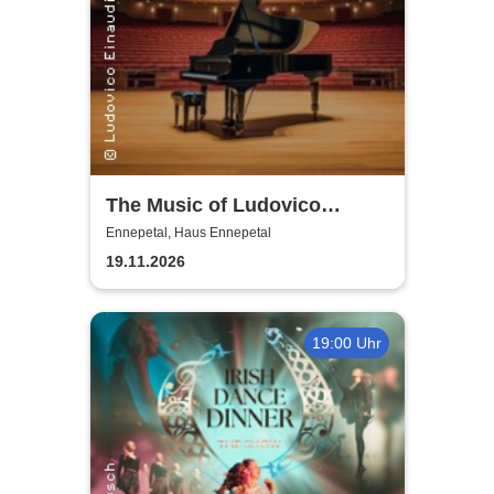
The Music of Ludovico
Einaudi: Tribute-
Ennepetal, Haus Ennepetal
Klavierkonzert - Ludovico
19.11.2026
Einaudi Tribute bei
Kerzenschein
19:00 Uhr