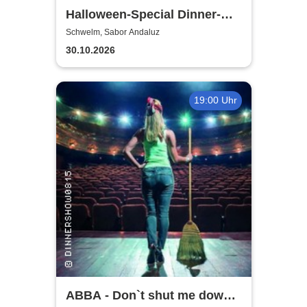
Halloween-Special Dinner-
Show | Ein Herz und eine
Schwelm, Sabor Andaluz
Tante
30.10.2026
19:00 Uhr
ABBA - Don`t shut me down |