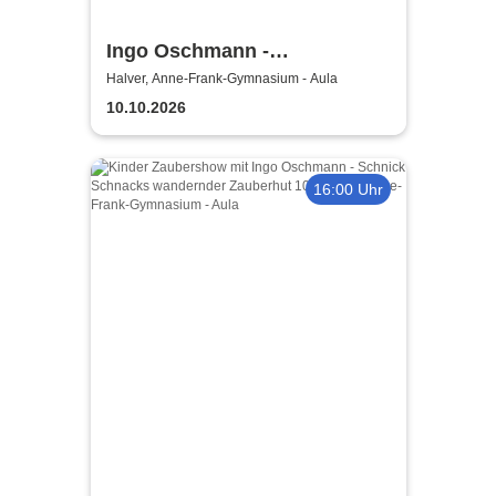
Ingo Oschmann -
Scherztherapie
Halver, Anne-Frank-Gymnasium - Aula
10.10.2026
16:00 Uhr