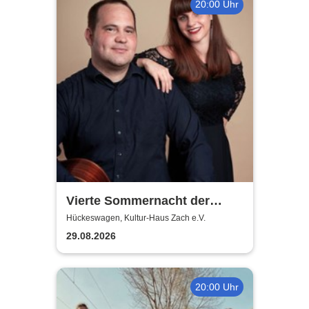
20:00 Uhr
Vierte Sommernacht der
Klassik 2026
Hückeswagen, Kultur-Haus Zach e.V.
29.08.2026
20:00 Uhr