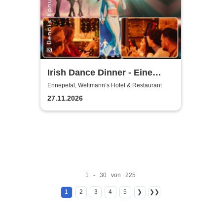
Irish Dance Dinner - Eine
Around Irish Dance Show
Ennepetal, Weltmann’s Hotel & Restaurant
27.11.2026
1 - 30 von 225
1
2
3
4
5
❯
❯❯