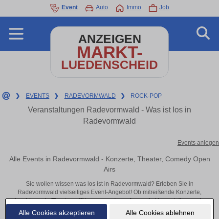
Event
Auto
Immo
Job
ANZEIGEN
MARKT-
LUEDENSCHEID
❯
EVENTS
❯
RADEVORMWALD
❯
ROCK-POP
Veranstaltungen Radevormwald - Was ist los in
Radevormwald
Events anlegen
Alle Events in Radevormwald - Konzerte, Theater, Comedy Open
Airs
Sie wollen wissen was los ist in Radevormwald? Erleben Sie in
Radevormwald vielseitiges Event-Angebot! Ob mitreißende Konzerte,
inspirierende Theateraufführungen oder aufregende Veranstaltungen in
Radevormwald – hier finden alles im Überblick und Tickets.
Alle Cookies akzeptieren
Alle Cookies ablehnen