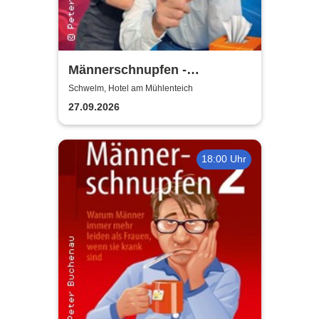
Männerschnupfen -
Buchenau Comedy Tour
Schwelm, Hotel am Mühlenteich
27.09.2026
18:00 Uhr