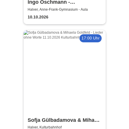
Ingo Oschmann -
Kinderprogramm / Schnick
Halver, Anne-Frank-Gymnasium - Aula
Schnacks wandernder
10.10.2026
Zauberhut
17:00 Uhr
Sofja Gülbadamova & Mihaela
Goldfeld - Lieder ohne Worte
Halver, Kulturbahnhof