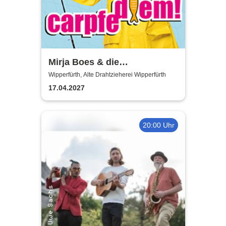
Mirja Boes & die
HonkeyDonkeys - carpfe
Wipperfürth, Alte Drahtzieherei Wipperfürth
diem!
17.04.2027
20:00 Uhr