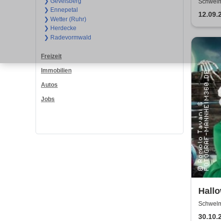
Anda
❯ Gevelsberg
Schwelm
❯ Ennepetal
12.09.
❯ Wetter (Ruhr)
❯ Herdecke
❯ Radevormwald
Freizeit
Immobilien
Autos
Jobs
Hallo
Show 
Schwelm
Tant
30.10.