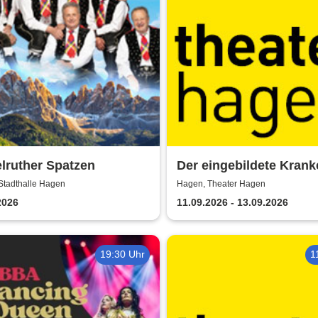
lruther Spatzen
Der eingebildete Krank
Theater Hagen
Stadthalle Hagen
Hagen, Theater Hagen
2026
11.09.2026 - 13.09.2026
19:30 Uhr
1