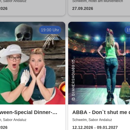
luz
Buchenau Comedy Tou
, Sabor Andaluz
Schwelm, Hotel am Mühlenteich
2026
27.09.2026
19:00 Uhr
1
ween-Special Dinner-
ABBA - Don`t shut me 
| Ein Herz und eine
Dinnermusical
, Sabor Andaluz
Schwelm, Sabor Andaluz
e
2026
12.12.2026 - 09.01.2027