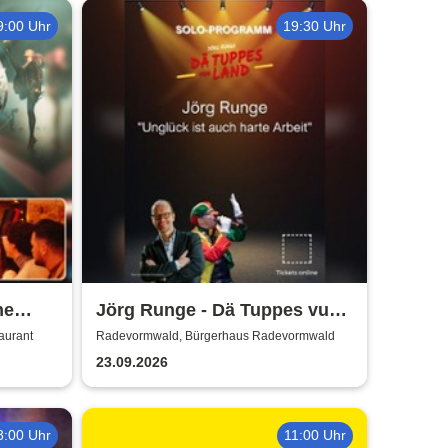
9:00 Uhr
19:30 Uhr
ne
Jörg Runge - Dä Tuppes vum
how
Land
aurant
Radevormwald, Bürgerhaus Radevormwald
23.09.2026
8:00 Uhr
11:00 Uhr