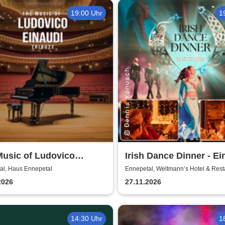
19:00 Uhr
1
Music of Ludovico
Irish Dance Dinner - Ei
di: Tribute-
Around Irish Dance S
al, Haus Ennepetal
Ennepetal, Weltmann’s Hotel & Rest
erkonzert - Ludovico
2026
27.11.2026
di Tribute bei
enschein
14:30 Uhr
1