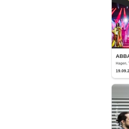
ABBA
Show
Hagen, 
19.09.