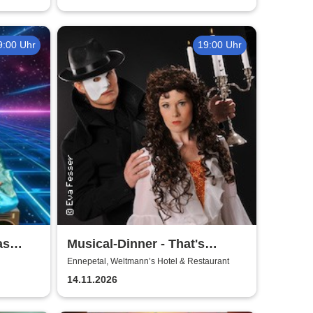
9:00 Uhr
19:00 Uhr
as
Musical-Dinner - That's
Entertainment
Ennepetal, Weltmann’s Hotel & Restaurant
14.11.2026