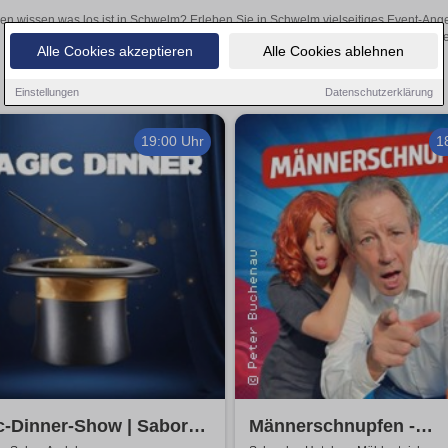
len wissen was los ist in Schwelm? Erleben Sie in Schwelm vielseitiges Event-Ang
oder aufregende Veranstaltungen in Schwelm – hier finden
Alle Cookies akzeptieren
Alle Cookies ablehnen
Einstellungen
Datenschutzerklärung
19:00 Uhr
1
c-Dinner-Show | Sabor
Männerschnupfen -