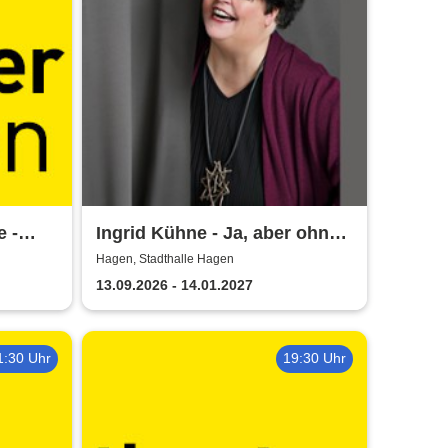
e -
Ingrid Kühne - Ja, aber ohne
mich!
Hagen, Stadthalle Hagen
13.09.2026 - 14.01.2027
1:30 Uhr
19:30 Uhr