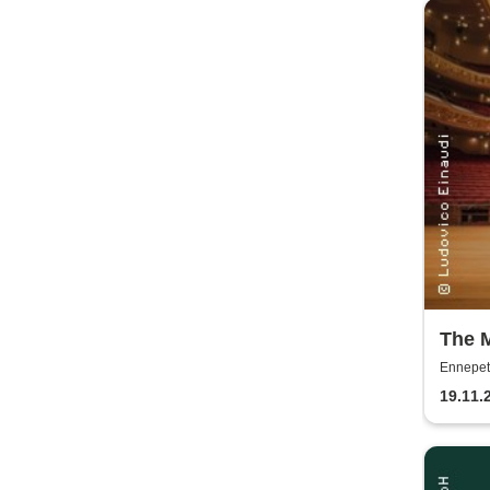
The 
Einau
Ennepet
Klavi
19.11.
Einau
Kerz