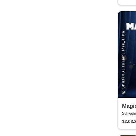
Magic
Magi
Schwelm
12.03.