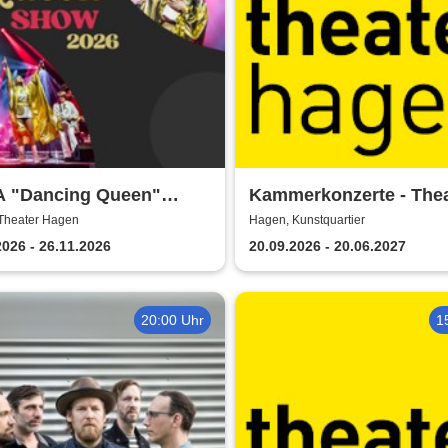
 "Dancing Queen"
Kammerkonzerte - Thea
 2026
Hagen
Theater Hagen
Hagen, Kunstquartier
2026 - 26.11.2026
20.09.2026 - 20.06.2027
20:00 Uhr
1