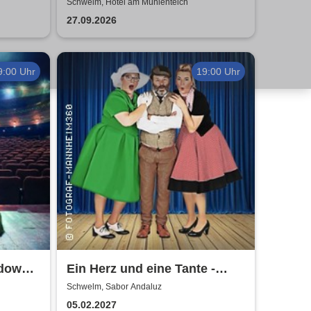
r
Imperium schnupft zurück -
Schwelm, Hotel am Mühlenteich
Buchenau Comedy Dinner
27.09.2026
Tour
9:00 Uhr
19:00 Uhr
down |
Ein Herz und eine Tante -
Dinner-Komödie
Schwelm, Sabor Andaluz
05.02.2027