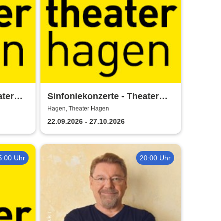
ter
Sinfoniekonzerte - Theater
Hagen
Hagen, Theater Hagen
22.09.2026 - 27.10.2026
5:00 Uhr
20:00 Uhr