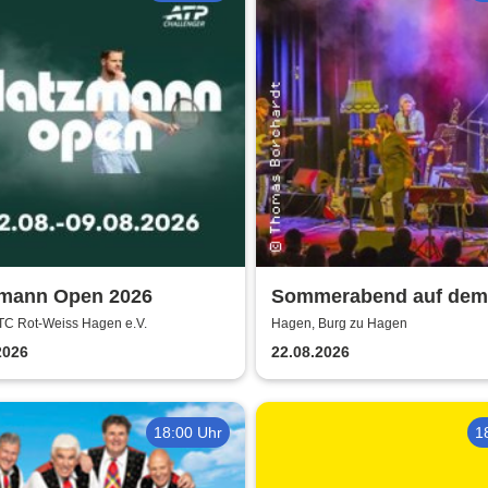
zmann Open 2026
Sommerabend auf dem
Burghof - mit der Ban
TC Rot-Weiss Hagen e.V.
Hagen, Burg zu Hagen
Allstars
2026
22.08.2026
18:00 Uhr
1