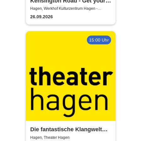
Kensington Road - Get your
kicks in 26
Hagen, Werkhof Kulturzentrum Hagen -
Hohenlimburg
26.09.2026
15:00 Uhr
Die fantastische Klangwelt
des Akkordeons - Theater
Hagen, Theater Hagen