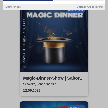
Einstellungen
Datenschutzerklärung
19:00 Uhr
Magic-Dinner-Show | Sabor
Andaluz
Schwelm, Sabor Andaluz
12.09.2026