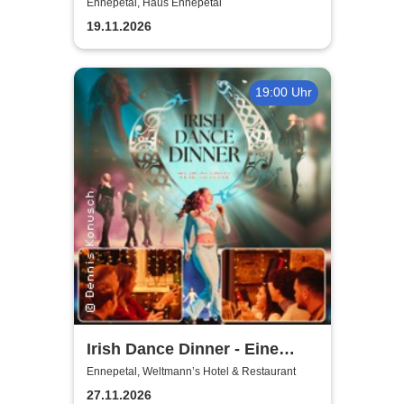
Einaudi: Tribute-
Ennepetal, Haus Ennepetal
Klavierkonzert - Ludovico
19.11.2026
Einaudi Tribute bei
Kerzenschein
19:00 Uhr
Irish Dance Dinner - Eine
Around Irish Dance Show
Ennepetal, Weltmann’s Hotel & Restaurant
27.11.2026