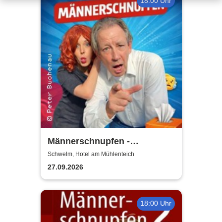
18:00 Uhr
Männerschnupfen -
Buchenau Comedy Tour
Schwelm, Hotel am Mühlenteich
27.09.2026
18:00 Uhr