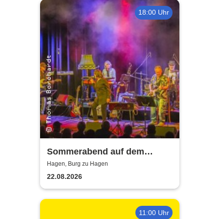
18:00 Uhr
Sommerabend auf dem
Burghof - mit der Band Hagen
Hagen, Burg zu Hagen
Allstars
22.08.2026
11:00 Uhr