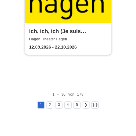
Ich, Ich, Ich (Je suis
narcissiste) - Theater Hagen
Hagen, Theater Hagen
12.09.2026 - 22.10.2026
1 - 30 von 178
1
2
3
4
5
❯
❯❯