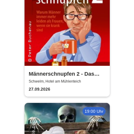
Männerschnupfen 2 - Das
Imperium schnupft zurück -
Schwelm, Hotel am Mühlenteich
Buchenau Comedy Dinner
27.09.2026
Tour
19:00 Uhr