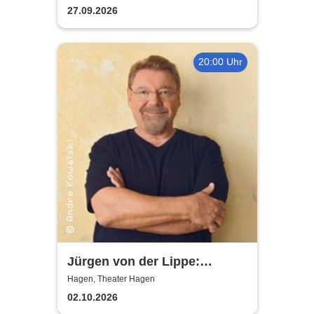
Hagen
27.09.2026
20:00 Uhr
Jürgen von der Lippe:
Sextextsextett - Comedy-
Hagen, Theater Hagen
Lesung
02.10.2026