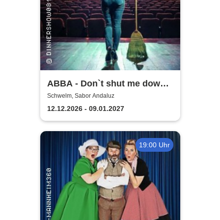
ABBA - Don`t shut me down |
Dinnermusical
Schwelm, Sabor Andaluz
12.12.2026 - 09.01.2027
19:00 Uhr