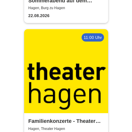
Sommerabend auf dem
Burghof - mit der Band Hagen
Hagen, Burg zu Hagen
Allstars
22.08.2026
11:00 Uhr
Familienkonzerte - Theater
Hagen
Hagen, Theater Hagen