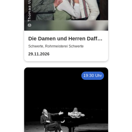
Die Damen und Herren Daffke
|Wie werde ich reich und
Schwerte, Rohrmeisterei Schwerte
glücklich?
29.11.2026
19:30 Uhr