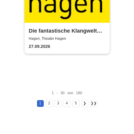
Die fantastische Klangwelt
des Akkordeons - Theater
Hagen, Theater Hagen
Hagen
27.09.2026
1 - 30 von 180
1
2
3
4
5
❯
❯❯