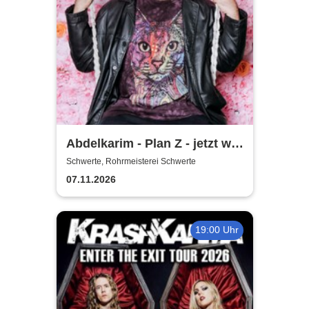
Abdelkarim - Plan Z - jetzt will
er´s wissen!
Schwerte, Rohrmeisterei Schwerte
07.11.2026
19:00 Uhr