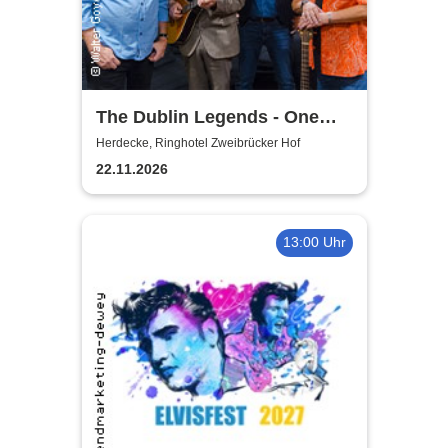
The Dublin Legends - One
Last Time
Herdecke, Ringhotel Zweibrücker Hof
22.11.2026
13:00 Uhr