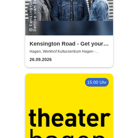
Kensington Road - Get your
kicks in 26
Hagen, Werkhof Kulturzentrum Hagen -
Hohenlimburg
26.09.2026
15:00 Uhr