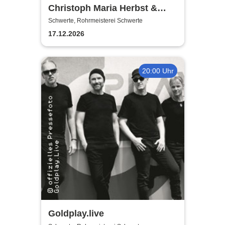
Christoph Maria Herbst &
Moritz Netenjakob - Das
Schwerte, Rohrmeisterei Schwerte
ernsthafte Bemühen um
17.12.2026
Albernheit
20:00 Uhr
Goldplay.live