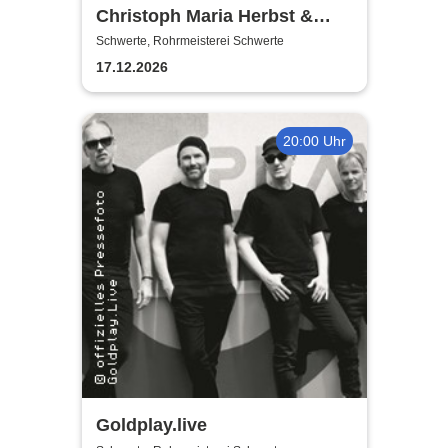
Christoph Maria Herbst &
Moritz Netenjakob - Das
Schwerte, Rohrmeisterei Schwerte
ernsthafte Bemühen um
17.12.2026
Albernheit
20:00 Uhr
Goldplay.live