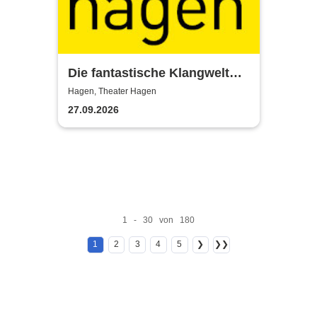
Die fantastische Klangwelt
des Akkordeons - Theater
Hagen, Theater Hagen
Hagen
27.09.2026
1 - 30 von 180
1
2
3
4
5
❯
❯❯