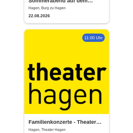
Sommerabend auf dem
Burghof - mit der Band Hagen
Hagen, Burg zu Hagen
Allstars
22.08.2026
11:00 Uhr
Familienkonzerte - Theater
Hagen
Hagen, Theater Hagen