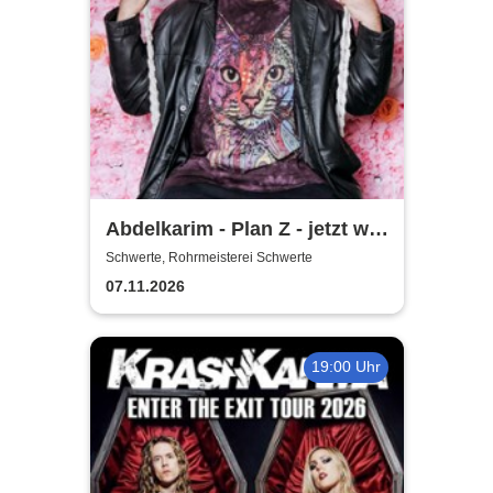
Abdelkarim - Plan Z - jetzt will
er´s wissen!
Schwerte, Rohrmeisterei Schwerte
07.11.2026
19:00 Uhr