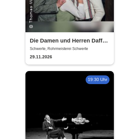
Die Damen und Herren Daffke
|Wie werde ich reich und
Schwerte, Rohrmeisterei Schwerte
glücklich?
29.11.2026
19:30 Uhr