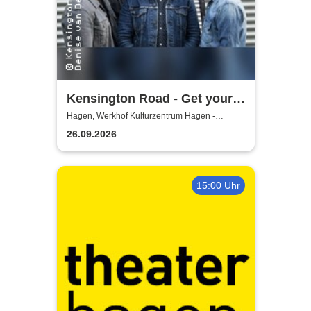
Kensington Road - Get your
kicks in 26
Hagen, Werkhof Kulturzentrum Hagen -
Hohenlimburg
26.09.2026
15:00 Uhr