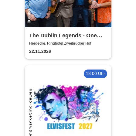
The Dublin Legends - One
Last Time
Herdecke, Ringhotel Zweibrücker Hof
22.11.2026
13:00 Uhr