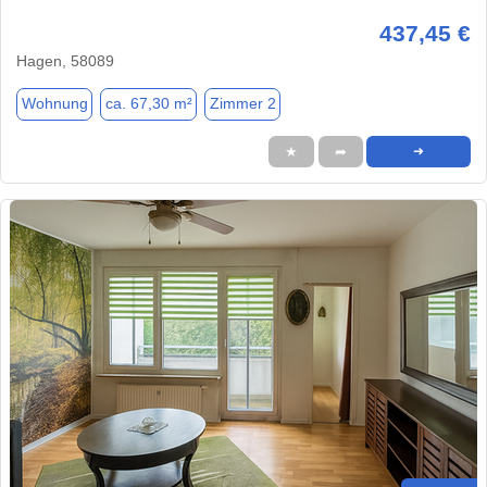
437,45 €
Hagen, 58089
Wohnung
ca. 67,30 m²
Zimmer 2
★
➦
➜