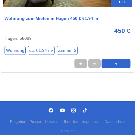
1 / 1
Wohnung zum Mieten in Hagen 450 € 61.94 m²
450 €
Hagen, 58089
Wohnung
ca. 61,94 m²
Zimmer 2
★
➦
➜
Ratgeber
Presse
Lokales
Über Uns
Impressum
Datenschutz
Cookies