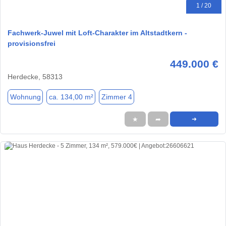
1 / 20
Fachwerk-Juwel mit Loft-Charakter im Altstadtkern -
provisionsfrei
449.000 €
Herdecke, 58313
Wohnung
ca. 134,00 m²
Zimmer 4
★
➦
➜