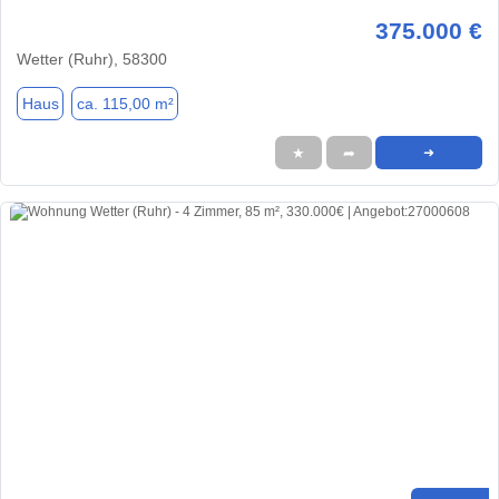
375.000 €
Wetter (Ruhr), 58300
Haus
ca. 115,00 m²
★
➦
➜