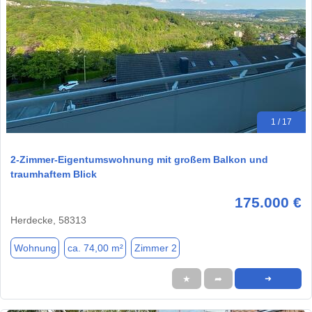
1 / 17
2-Zimmer-Eigentumswohnung mit großem Balkon und
traumhaftem Blick
175.000 €
Herdecke, 58313
Wohnung
ca. 74,00 m²
Zimmer 2
★
➦
➜