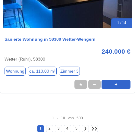
1 / 14
Sanierte Wohnung in 58300 Wetter-Wengern
240.000 €
Wetter (Ruhr), 58300
Wohnung
ca. 110,00 m²
Zimmer 3
★
➦
➜
1 - 10 von 500
1
2
3
4
5
❯
❯❯