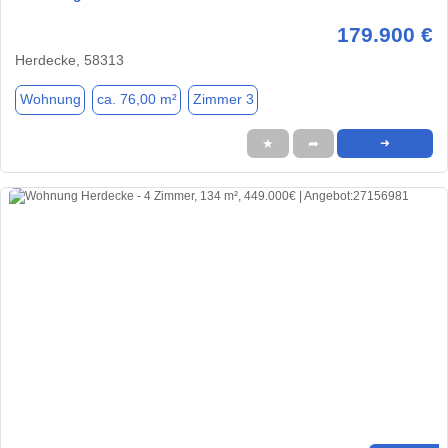
179.900 €
Herdecke, 58313
Wohnung
ca. 76,00 m²
Zimmer 3
★
➦
➜