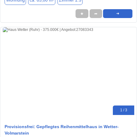
Wohnung
ca. 83,00 m²
Zimmer 2.5
★
➦
➜
1 / 3
Provisionsfrei: Gepflegtes Reihenmittelhaus in Wetter-
Volmarstein