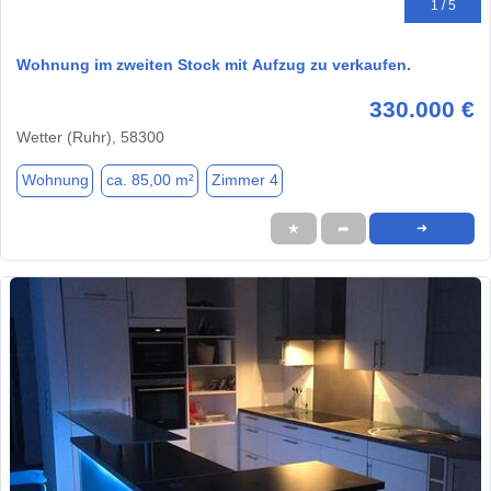
1 / 5
Wohnung im zweiten Stock mit Aufzug zu verkaufen.
330.000 €
Wetter (Ruhr), 58300
Wohnung
ca. 85,00 m²
Zimmer 4
★
➦
➜