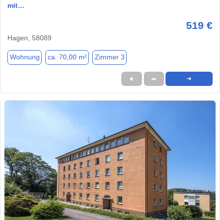
mit…
519 €
Hagen, 58089
Wohnung
ca. 70,00 m²
Zimmer 3
★
➦
➜