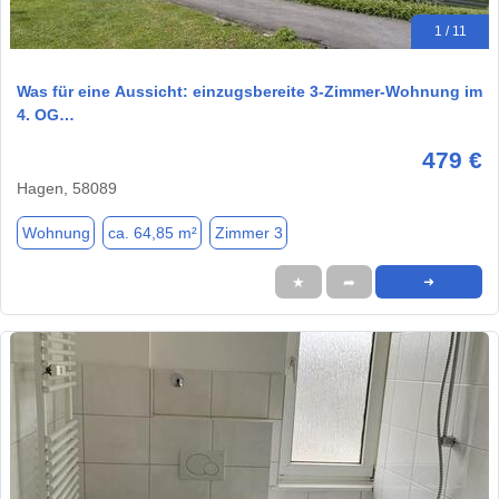
1 / 11
Was für eine Aussicht: einzugsbereite 3-Zimmer-Wohnung im
4. OG…
479 €
Hagen, 58089
Wohnung
ca. 64,85 m²
Zimmer 3
★
➦
➜