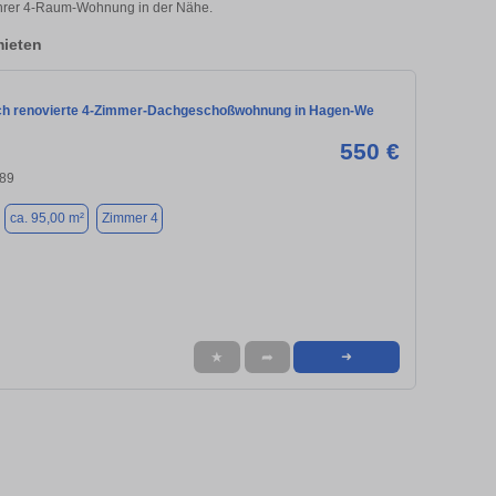
 Ihrer 4-Raum-Wohnung in der Nähe.
ieten
sch renovierte 4-Zimmer-Dachgeschoßwohnung in Hagen-We
550 €
89
ca. 95,00 m²
Zimmer 4
★
➦
➜