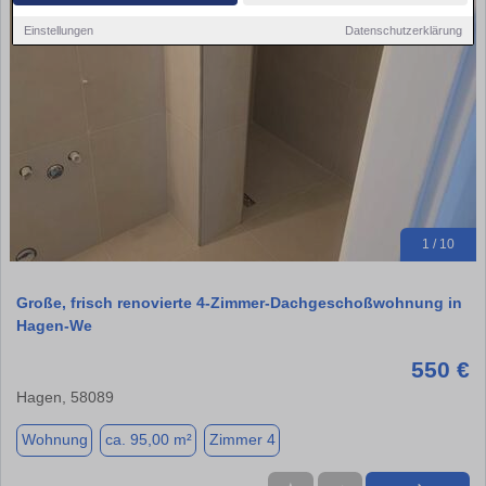
Einstellungen
Datenschutzerklärung
1 / 10
Große, frisch renovierte 4-Zimmer-Dachgeschoßwohnung in
Hagen-We
550 €
Hagen, 58089
Wohnung
ca. 95,00 m²
Zimmer 4