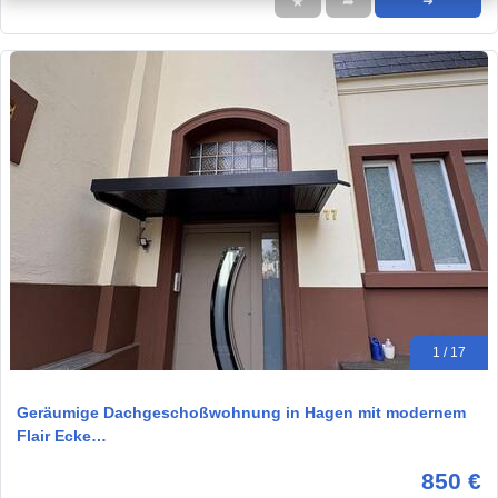
★
➦
➜
1 / 17
Geräumige Dachgeschoßwohnung in Hagen mit modernem
Flair Ecke…
850 €