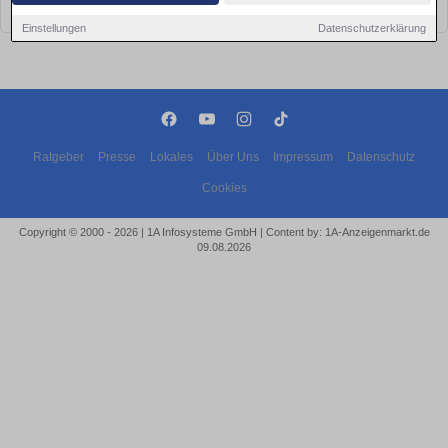
bald wieder vorbei!
Einstellungen
Datenschutzerklärung
Ratgeber
Presse
Lokales
Über Uns
Impressum
Datenschutz
Cookies
Copyright © 2000 - 2026 | 1A Infosysteme GmbH | Content by: 1A-Anzeigenmarkt.de
09.08.2026