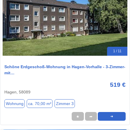
1 / 11
Schöne Erdgeschoß-Wohnung in Hagen-Vorhalle - 3-Zimmer-
mit…
519 €
Hagen, 58089
Wohnung
ca. 70,00 m²
Zimmer 3
★
➦
➜