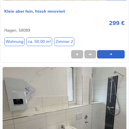
Klein aber fein, frisch renoviert
299 €
Hagen, 58089
Wohnung
ca. 50,00 m²
Zimmer 2
★
➦
➜