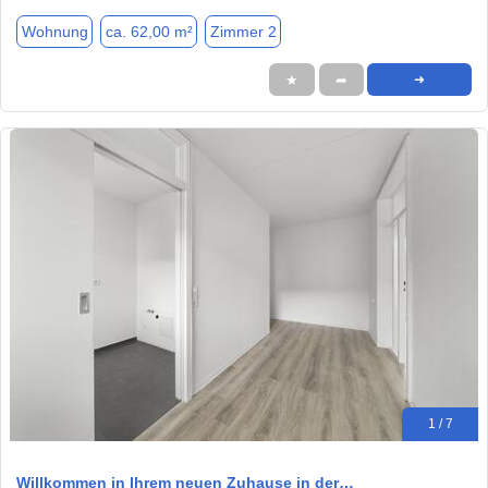
Wohnung
ca. 62,00 m²
Zimmer 2
★
➦
➜
1 / 7
Willkommen in Ihrem neuen Zuhause in der…