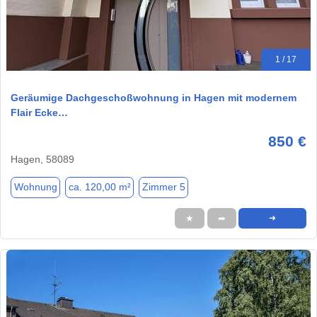
1 / 17
Geräumige Dachgeschoßwohnung in Hagen mit modernem
Flair Ecke…
850 €
Hagen, 58089
Wohnung
ca. 120,00 m²
Zimmer 5
★
➦
➜