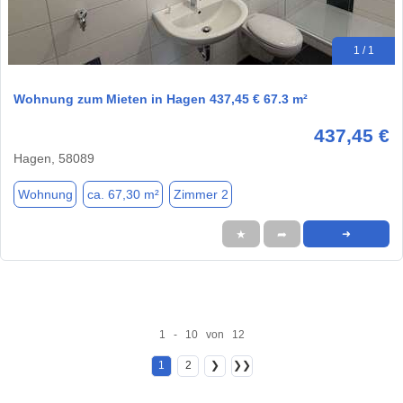
1 / 1
Wohnung zum Mieten in Hagen 437,45 € 67.3 m²
437,45 €
Hagen, 58089
Wohnung
ca. 67,30 m²
Zimmer 2
★
➦
➜
1 - 10 von 12
1
2
❯
❯❯