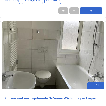
Wohnung
ca. 64,85 m²
Zimmer 3
★
➦
➜
1 / 11
Schöne und einzugsbereite 3-Zimmer-Wohnung in Hagen…