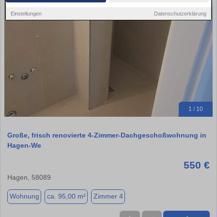
Einstellungen
Datenschutzerklärung
1 / 10
Große, frisch renovierte 4-Zimmer-Dachgeschoßwohnung in
Hagen-We
550 €
Hagen, 58089
Wohnung
ca. 95,00 m²
Zimmer 4