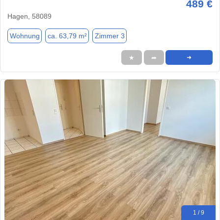
489 €
Hagen, 58089
Wohnung
ca. 63,79 m²
Zimmer 3
★
➦
➜
1 / 9