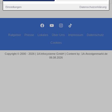
Einstellungen
Datenschutzerklärung
Ratgeber
Presse
Lokales
Über Uns
Impressum
Datenschutz
Cookies
Copyright © 2000 - 2026 | 1A Infosysteme GmbH | Content by: 1A-Anzeigenmarkt.de
06.08.2026