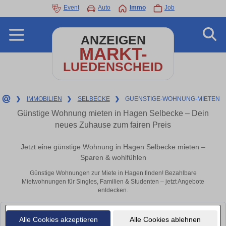
Event
Auto
Immo
Job
ANZEIGEN
MARKT-
LUEDENSCHEID
❯
IMMOBILIEN
❯
SELBECKE
❯
GUENSTIGE-WOHNUNG-MIETEN
Günstige Wohnung mieten in Hagen Selbecke – Dein
neues Zuhause zum fairen Preis
Jetzt eine günstige Wohnung in Hagen Selbecke mieten –
Sparen & wohlfühlen
Günstige Wohnungen zur Miete in Hagen finden! Bezahlbare
Mietwohnungen für Singles, Familien & Studenten – jetzt Angebote
entdecken.
Leider konnten wir derzeit keine passenden Objekte finden. Schauen Sie
Alle Cookies akzeptieren
Alle Cookies ablehnen
bald wieder vorbei!