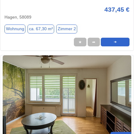
437,45 €
Hagen, 58089
Wohnung
ca. 67,30 m²
Zimmer 2
★
➦
➜