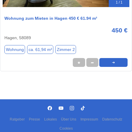
1 / 1
Wohnung zum Mieten in Hagen 450 € 61.94 m²
450 €
Hagen, 58089
Wohnung
ca. 61,94 m²
Zimmer 2
★
➦
➜
Ratgeber
Presse
Lokales
Über Uns
Impressum
Datenschutz
Cookies