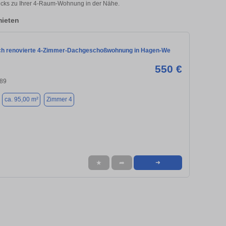
icks zu Ihrer 4-Raum-Wohnung in der Nähe.
ieten
sch renovierte 4-Zimmer-Dachgeschoßwohnung in Hagen-We
550 €
89
ca. 95,00 m²
Zimmer 4
★
➦
➜