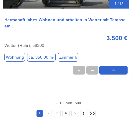
1 / 18
Herrschaftliches Wohnen und arbeiten in Wetter mit Terasse
am…
3.500 €
Wetter (Ruhr), 58300
Wohnung
ca. 350,00 m²
Zimmer 6
★
➦
➜
1 - 10 von 500
1
2
3
4
5
❯
❯❯