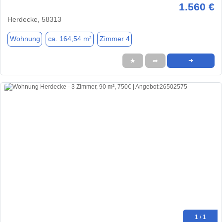
1.560 €
Herdecke, 58313
Wohnung
ca. 164,54 m²
Zimmer 4
★
➦
➜
1 / 1