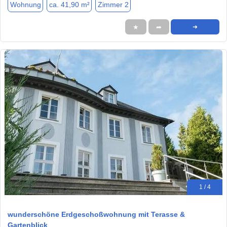
Wohnung
ca. 41,90 m²
Zimmer 2
★
➦
➜
1 / 4
wunderschöne Erdgeschoßwohnung mit Terasse &
Gartenblick