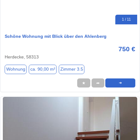
1 / 11
Schöne Wohnung mit Blick über den Ahlenberg
750 €
Herdecke, 58313
Wohnung
ca. 90,00 m²
Zimmer 3.5
★
➦
➜