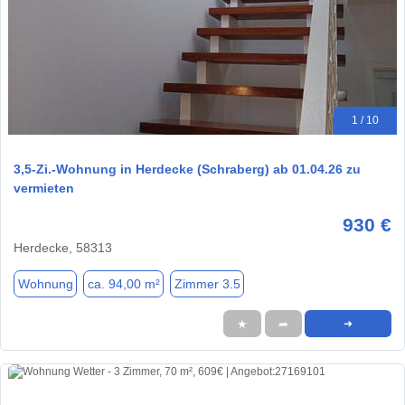
1 / 10
3,5-Zi.-Wohnung in Herdecke (Schraberg) ab 01.04.26 zu
vermieten
930 €
Herdecke, 58313
Wohnung
ca. 94,00 m²
Zimmer 3.5
★
➦
➜