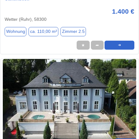
1.400 €
Wetter (Ruhr), 58300
Wohnung
ca. 110,00 m²
Zimmer 2.5
★
➦
➜