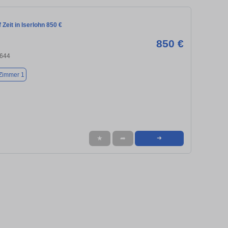
Zeit in Iserlohn 850 €
850 €
8644
Zimmer 1
★
➦
➜