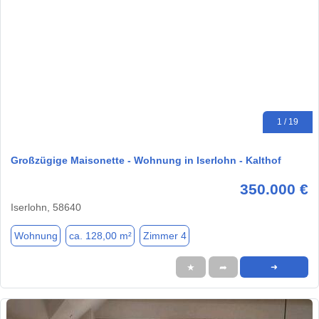
1 / 19
Großzügige Maisonette - Wohnung in Iserlohn - Kalthof
350.000 €
Iserlohn, 58640
Wohnung
ca. 128,00 m²
Zimmer 4
★
➦
➜