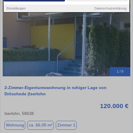
Einstellungen
Datenschutzerklärung
1 / 9
2-Zimmer-Eigentumswohnung in ruhiger Lage von
Dröschede (Iserlohn
120.000 €
Iserlohn, 58638
Wohnung
ca. 66,00 m²
Zimmer 1