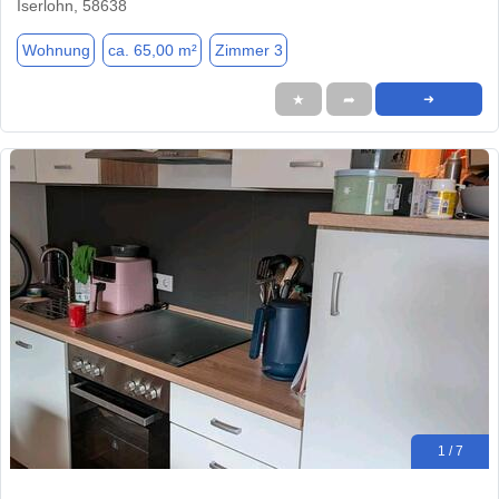
Iserlohn, 58638
Wohnung
ca. 65,00 m²
Zimmer 3
★
➦
➜
1 / 7