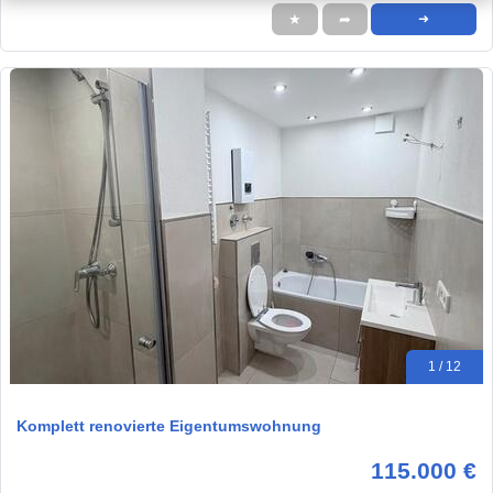
★
➦
➜
1 / 12
Komplett renovierte Eigentumswohnung
115.000 €