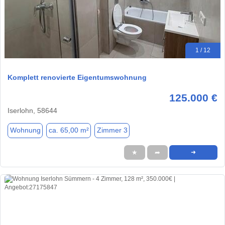
1 / 12
Komplett renovierte Eigentumswohnung
125.000 €
Iserlohn, 58644
Wohnung
ca. 65,00 m²
Zimmer 3
★
➦
➜