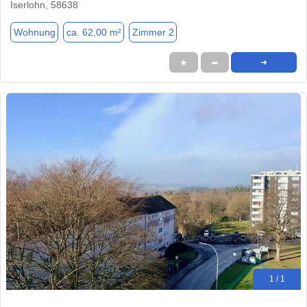
Iserlohn, 58638
Wohnung
ca. 62,00 m²
Zimmer 2
★
➦
➜
1 / 1