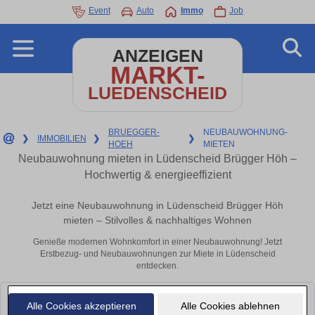
Event
Auto
Immo
Job
ANZEIGEN
MARKT-
LUEDENSCHEID
BRUEGGER-
NEUBAUWOHNUNG-
❯
IMMOBILIEN
❯
❯
HOEH
MIETEN
Neubauwohnung mieten in Lüdenscheid Brügger Höh –
Hochwertig & energieeffizient
Jetzt eine Neubauwohnung in Lüdenscheid Brügger Höh
mieten – Stilvolles & nachhaltiges Wohnen
Genieße modernen Wohnkomfort in einer Neubauwohnung! Jetzt
Erstbezug- und Neubauwohnungen zur Miete in Lüdenscheid
entdecken.
Leider konnten wir derzeit keine passenden Objekte finden. Schauen Sie
Alle Cookies akzeptieren
Alle Cookies ablehnen
bald wieder vorbei!