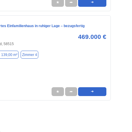
★
➦
➜
tes Einfamilienhaus in ruhiger Lage – bezugsfertig
469.000 €
d, 58515
. 139,00 m²
Zimmer 4
★
➦
➜