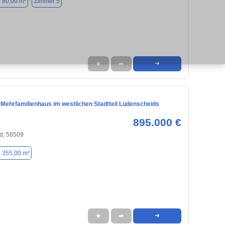
. 80,00 m²
Zimmer 5
★
➦
➜
 Mehrfamilienhaus im westlichen Stadtteil Lüdenscheids
895.000 €
d, 58509
. 355,00 m²
★
➦
➜