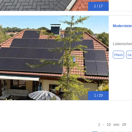
1 / 17
Modernisier
Lüdenschei
Haus
ca
1 / 20
1 - 10 von 29