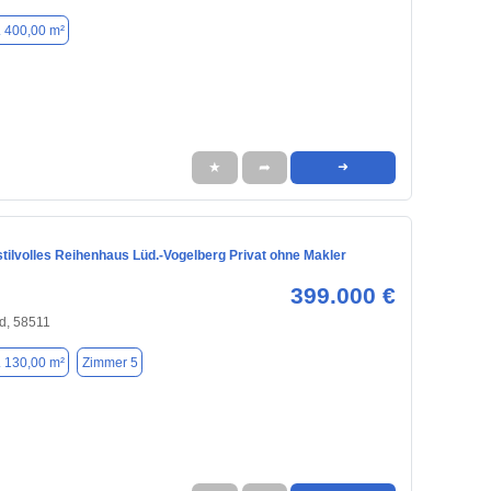
. 400,00 m²
★
➦
➜
tilvolles Reihenhaus Lüd.-Vogelberg Privat ohne Makler
399.000 €
d, 58511
. 130,00 m²
Zimmer 5