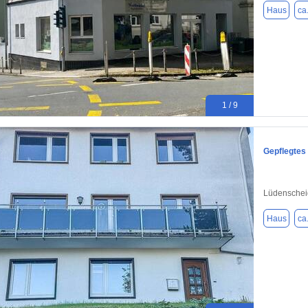
Haus
ca
1 / 9
Gepflegtes
Lüdenschei
Haus
ca