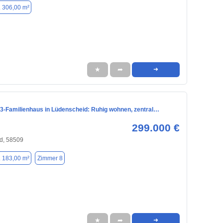
. 306,00 m²
★
➦
➜
 3-Familienhaus in Lüdenscheid: Ruhig wohnen, zentral…
299.000 €
d, 58509
. 183,00 m²
Zimmer 8
★
➦
➜