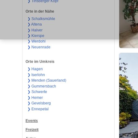
❯ Tinsberger Kopf
Orte in der Nähe
❯ Schalksmühle
❯ Altena
❯ Halver
❯ Kierspe
❯ Werdohl
❯ Neuenrade
Orte im Umkreis
❯ Hagen
❯ Iserlohn
❯ Menden (Sauerland)
❯ Gummersbach
❯ Schwerte
❯ Hemer
❯ Gevelsberg
❯ Ennepetal
Events
Freizeit