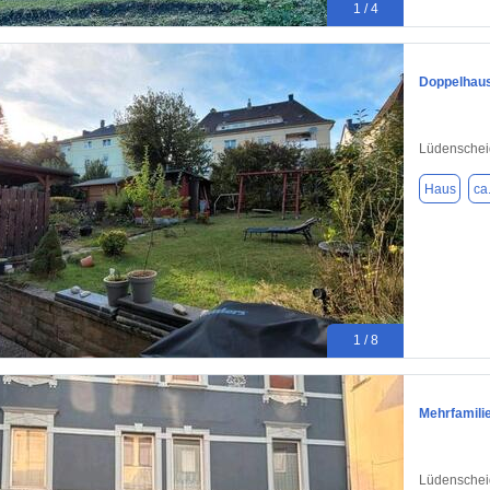
1 / 4
Doppelhaush
Lüdenschei
Haus
ca
1 / 8
Mehrfamili
Lüdenschei