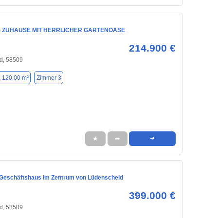
S ZUHAUSE MIT HERRLICHER GARTENOASE
214.900 €
d, 58509
. 120,00 m²
Zimmer 3
★
➦
➜
Geschäftshaus im Zentrum von Lüdenscheid
399.000 €
d, 58509