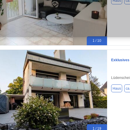
Haus
ca
1 / 10
Exklusives
Lüdenschei
Haus
ca
1 / 19