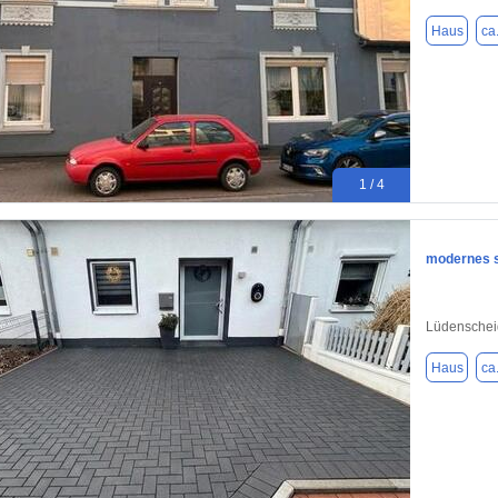
Haus
ca
1 / 4
modernes s
Lüdenschei
Haus
ca