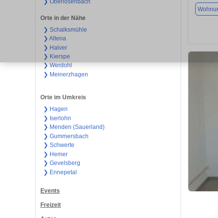
❯ Oberlösenbach
Wohnu
Orte in der Nähe
❯ Schalksmühle
❯ Altena
❯ Halver
❯ Kierspe
❯ Werdohl
❯ Meinerzhagen
Orte im Umkreis
❯ Hagen
❯ Iserlohn
❯ Menden (Sauerland)
❯ Gummersbach
❯ Schwerte
❯ Hemer
❯ Gevelsberg
❯ Ennepetal
Events
Freizeit