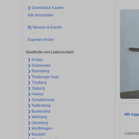
❯ Grundstück Kaufen
Alle Immobilien
Messen & Events
Experten finden
Stadtteile von Lüdenscheid
❯ Knapp
❯ Grünewald
❯ Ramsberg
❯ Tinsberger Kopf
❯ Tinsberg
❯ Staberg
❯ Hasley
❯ Schafsbrücke
❯ Nattenberg
❯ Buckesfeld
NR-Appa
❯ Wehberg
❯ Oeneking
❯ Worthhagen
Lüdensc
❯ Baukloh