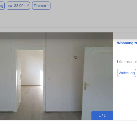
ng
ca. 33,00 m²
Zimmer 1
Wohnung zu
Lüdenschei
Wohnung
1 / 1