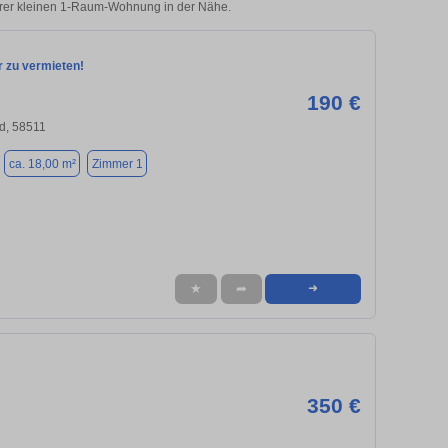
Ihrer kleinen 1-Raum-Wohnung in der Nähe.
zu vermieten!
190 €
d, 58511
ca. 18,00 m²
Zimmer 1
★
➦
➜
350 €