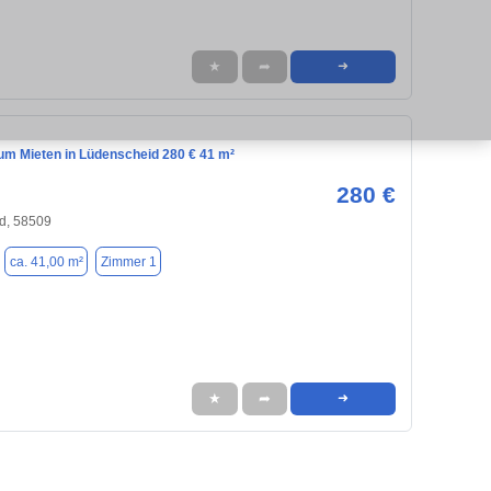
★
➦
➜
m Mieten in Lüdenscheid 280 € 41 m²
280 €
d, 58509
ca. 41,00 m²
Zimmer 1
★
➦
➜