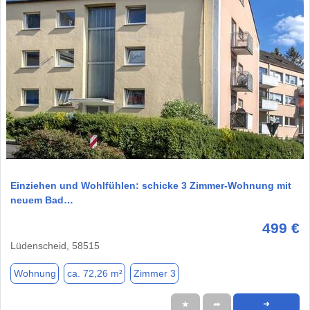
1 / 10
Einziehen und Wohlfühlen: schicke 3 Zimmer-Wohnung mit
neuem Bad…
499 €
Lüdenscheid, 58515
Wohnung
ca. 72,26 m²
Zimmer 3
★
➦
➜