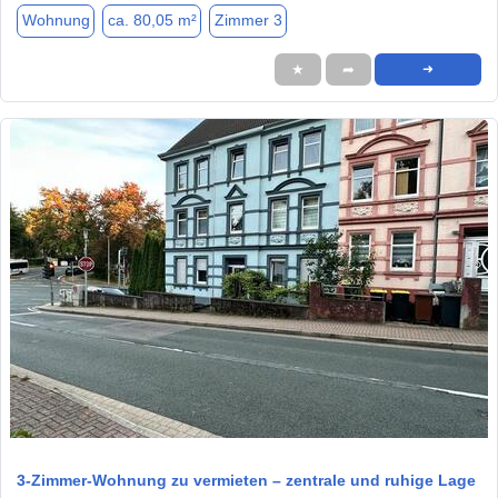
Wohnung
ca. 80,05 m²
Zimmer 3
★
➦
➜
1 / 5
3-Zimmer-Wohnung zu vermieten – zentrale und ruhige Lage