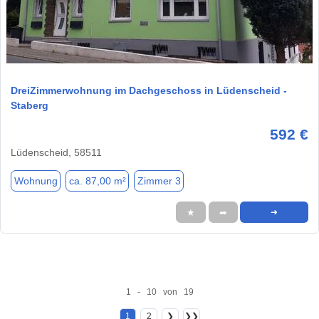
1 / 10
DreiZimmerwohnung im Dachgeschoss in Lüdenscheid -
Staberg
592 €
Lüdenscheid, 58511
Wohnung
ca. 87,00 m²
Zimmer 3
★
➦
➜
1 - 10 von 19
1
2
❯
❯❯