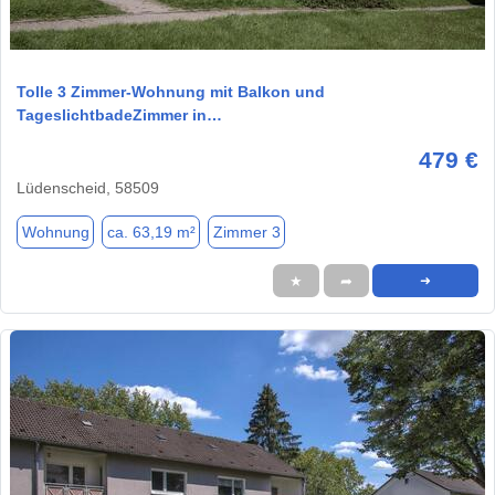
1 / 10
Tolle 3 Zimmer-Wohnung mit Balkon und
TageslichtbadeZimmer in…
479 €
Lüdenscheid, 58509
Wohnung
ca. 63,19 m²
Zimmer 3
★
➦
➜