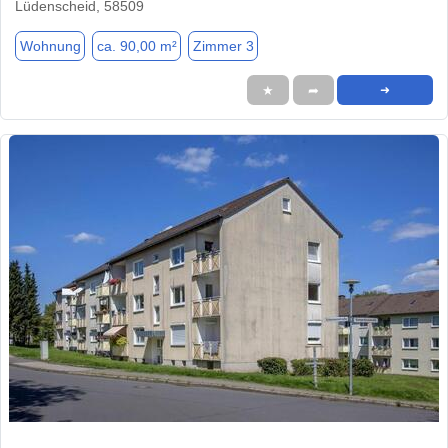
Lüdenscheid, 58509
Wohnung
ca. 90,00 m²
Zimmer 3
★
➦
➜
1 / 6