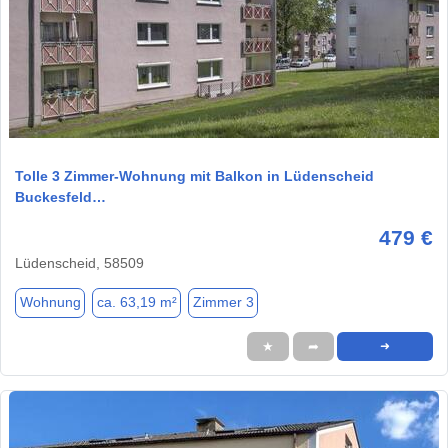
1 / 11
Tolle 3 Zimmer-Wohnung mit Balkon in Lüdenscheid
Buckesfeld…
479 €
Lüdenscheid, 58509
Wohnung
ca. 63,19 m²
Zimmer 3
★
➦
➜