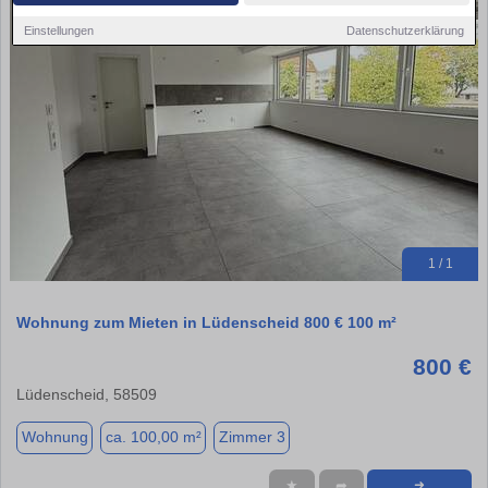
Einstellungen
Datenschutzerklärung
1 / 1
Wohnung zum Mieten in Lüdenscheid 800 € 100 m²
800 €
Lüdenscheid, 58509
Wohnung
ca. 100,00 m²
Zimmer 3
★
➦
➜