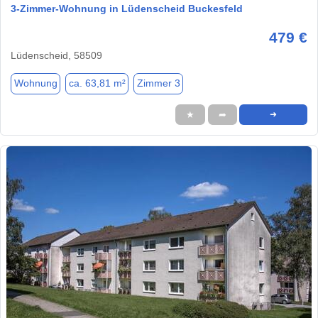
3-Zimmer-Wohnung in Lüdenscheid Buckesfeld
479 €
Lüdenscheid, 58509
Wohnung
ca. 63,81 m²
Zimmer 3
★
➦
➜