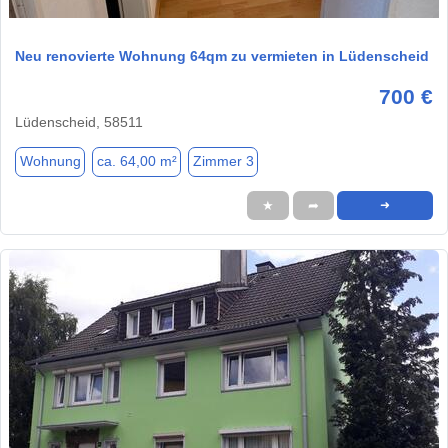
1 / 8
Neu renovierte Wohnung 64qm zu vermieten in Lüdenscheid
700 €
Lüdenscheid, 58511
Wohnung
ca. 64,00 m²
Zimmer 3
★
➦
➜