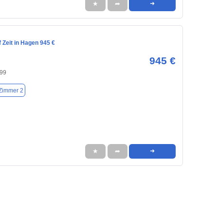
★
➦
➜
 Zeit in Hagen 945 €
945 €
99
Zimmer 2
★
➦
➜