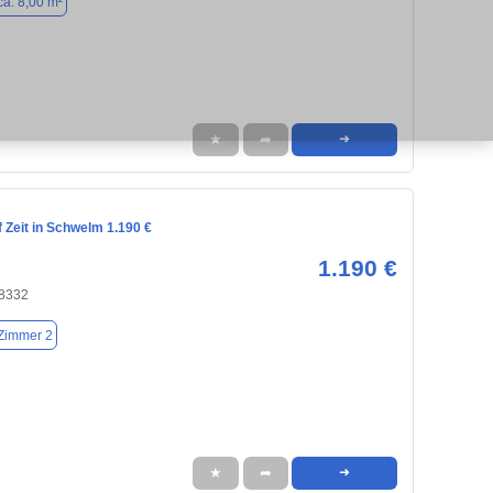
ca. 8,00 m²
★
➦
➜
 Zeit in Schwelm 1.190 €
1.190 €
8332
Zimmer 2
★
➦
➜