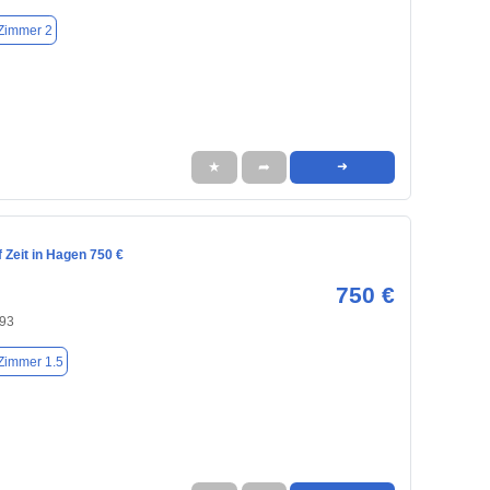
Zimmer 2
★
➦
➜
 Zeit in Hagen 750 €
750 €
93
Zimmer 1.5