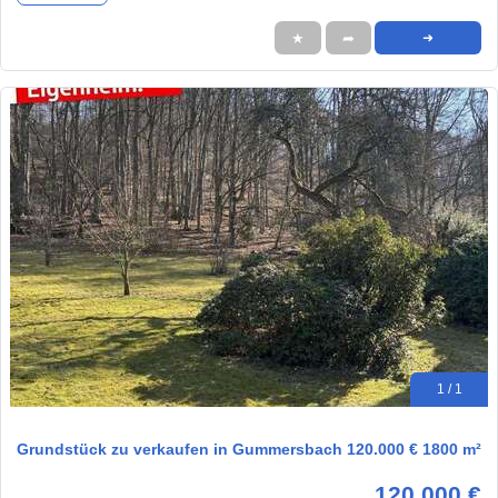
★
➦
➜
1 / 1
Grundstück zu verkaufen in Gummersbach 120.000 € 1800 m²
120.000 €