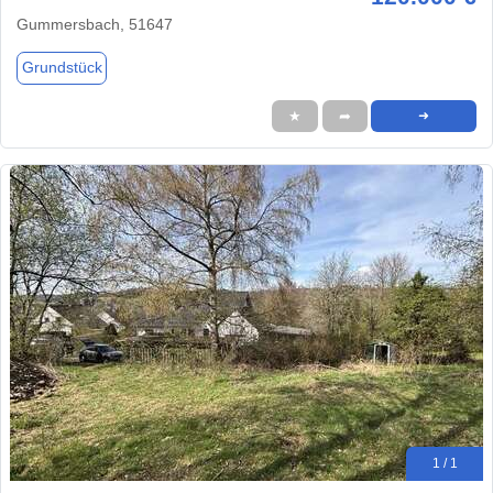
Gummersbach, 51647
Grundstück
★
➦
➜
1 / 1