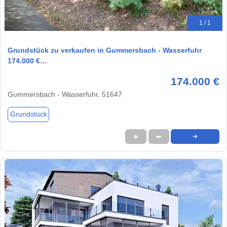
1 / 1
Grundstück zu verkaufen in Gummersbach - Wasserfuhr
174.000 €…
174.000 €
Gummersbach - Wasserfuhr, 51647
Grundstück
★
➦
➜