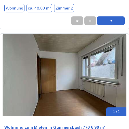
Wohnung
ca. 48,00 m²
Zimmer 2
★
➦
➜
1 / 1
Wohnung zum Mieten in Gummersbach 770 € 90 m²