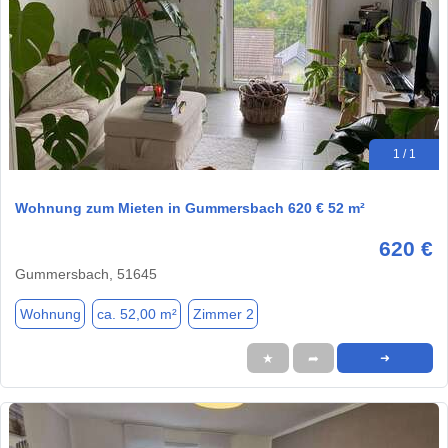
1 / 1
Wohnung zum Mieten in Gummersbach 620 € 52 m²
620 €
Gummersbach, 51645
Wohnung
ca. 52,00 m²
Zimmer 2
★
➦
➜