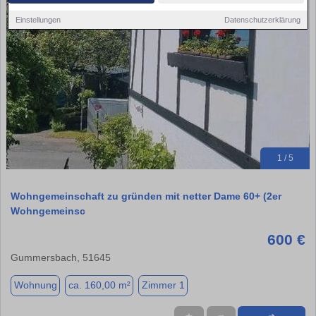
Einstellungen
Datenschutzerklärung
1 / 5
Wohngemeinschaft zu gründen mit netter Dame 60+ (2er
Wohngemeinsc
600 €
Gummersbach, 51645
Wohnung
ca. 160,00 m²
Zimmer 1