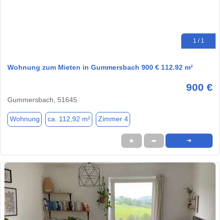
1 / 1
Wohnung zum Mieten in Gummersbach 900 € 112.92 m²
900 €
Gummersbach, 51645
Wohnung
ca. 112,92 m²
Zimmer 4
★
➦
➜