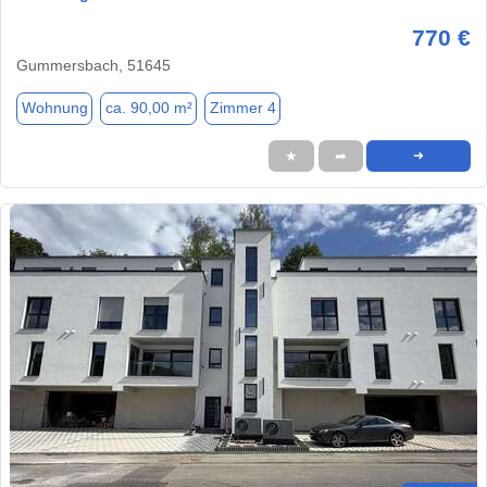
770 €
Gummersbach, 51645
Wohnung
ca. 90,00 m²
Zimmer 4
★
➦
➜