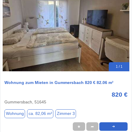
1 / 1
Wohnung zum Mieten in Gummersbach 820 € 82.06 m²
820 €
Gummersbach, 51645
Wohnung
ca. 82,06 m²
Zimmer 3
★
➦
➜